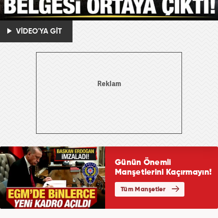
VİDEO'YA GİT