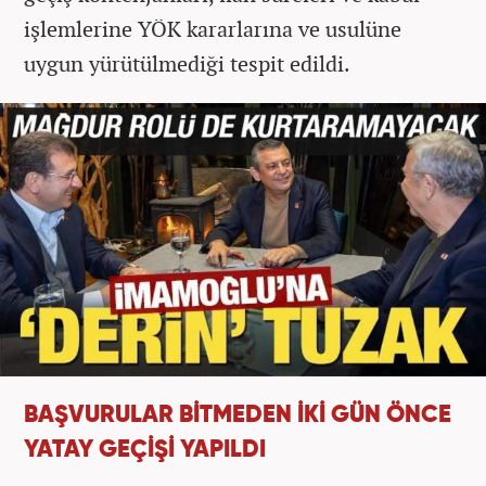
işlemlerine YÖK kararlarına ve usulüne
uygun yürütülmediği tespit edildi.
BAŞVURULAR BİTMEDEN İKİ GÜN ÖNCE
YATAY GEÇİŞİ YAPILDI