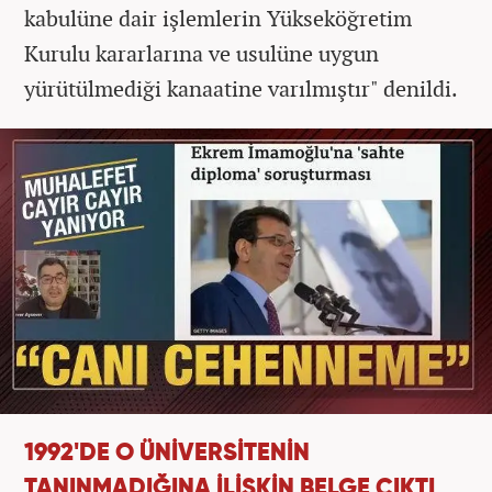
kabulüne dair işlemlerin Yükseköğretim
Kurulu kararlarına ve usulüne uygun
yürütülmediği kanaatine varılmıştır" denildi.
1992'DE O ÜNİVERSİTENİN
TANINMADIĞINA İLİŞKİN BELGE ÇIKTI