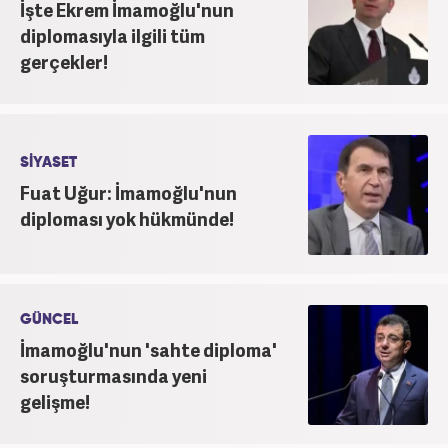
İşte Ekrem İmamoğlu'nun
adımını 2015 yılında Türk Medya’da attı. 2020’de
diplomasıyla ilgili tüm
Haber7’de gece editörlüğüne başladı. Halen
gerçekler!
Haber7.com’da haber şefi olarak görev yapmaktadır.
SİYASET
Fuat Uğur: İmamoğlu'nun
diploması yok hükmünde!
GÜNCEL
İmamoğlu'nun 'sahte diploma'
soruşturmasında yeni
gelişme!