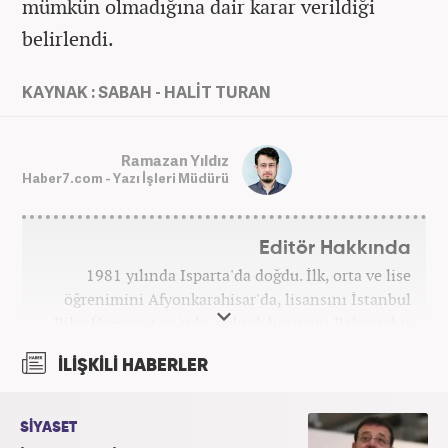
mümkün olmadığına dair karar verildiği
belirlendi.
KAYNAK : SABAH - HALİT TURAN
Ramazan Yıldız
Haber7.com - Yazı İşleri Müdürü
Editör Hakkında
1981 yılında Isparta'da doğdu. İlk, orta ve lise
öğrenimini Afyonkarahisar'da, lisansını İstanbul
Bilgi Üniversitesi'nde, yüksek lisansını Bahçeşehir
Üniversitesi'nde tamamladı. Üniversitenin ardından
İLİŞKİLİ HABERLER
bir süre özel sektörde araştırmacı, daha sonra
İstanbul Büyükşehir Belediyesi’nin (İBB) farklı
iştiraklerinde İngilizce öğretmeni, sosyolog ve
SİYASET
idareci olarak çalıştı. İnternet haberciliğine ilk