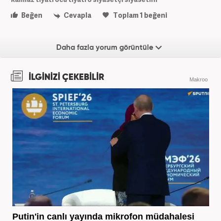
Beğen
Cevapla
Toplam
1
beğeni
Daha fazla yorum görüntüle
İLGİNİZİ ÇEKEBİLİR
Makroo
Putin'in canlı yayında mikrofon müdahalesi