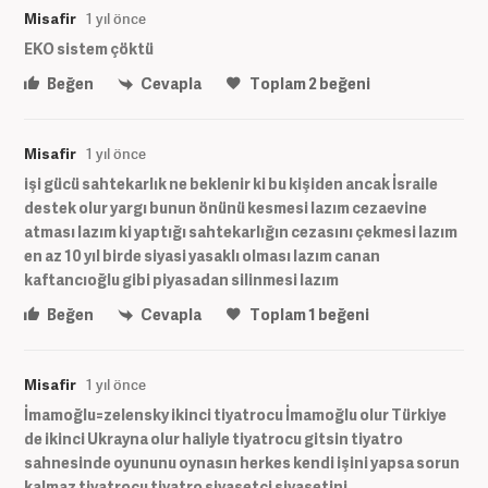
Misafir
1 yıl önce
EKO sistem çöktü
Beğen
Cevapla
Toplam
2
beğeni
Misafir
1 yıl önce
işi gücü sahtekarlık ne beklenir ki bu kişiden ancak İsraile
destek olur yargı bunun önünü kesmesi lazım cezaevine
atması lazım ki yaptığı sahtekarlığın cezasını çekmesi lazım
en az 10 yıl birde siyasi yasaklı olması lazım canan
kaftancıoğlu gibi piyasadan silinmesi lazım
Beğen
Cevapla
Toplam
1
beğeni
Misafir
1 yıl önce
İmamoğlu=zelensky ikinci tiyatrocu İmamoğlu olur Türkiye
de ikinci Ukrayna olur haliyle tiyatrocu gitsin tiyatro
sahnesinde oyununu oynasın herkes kendi işini yapsa sorun
kalmaz tiyatrocu tiyatro siyasetçi siyasetini