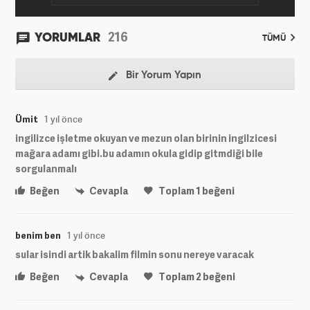
216
YORUMLAR
TÜMÜ
Bir Yorum Yapın
Ümit
1 yıl önce
ingilizce işletme okuyan ve mezun olan birinin ingilzicesi
mağara adamı gibi.bu adamın okula gidip gitmdiği bile
sorgulanmalı
Beğen
Cevapla
Toplam
1
beğeni
benim ben
1 yıl önce
sular isindi artik bakalim filmin sonu nereye varacak
Beğen
Cevapla
Toplam
2
beğeni