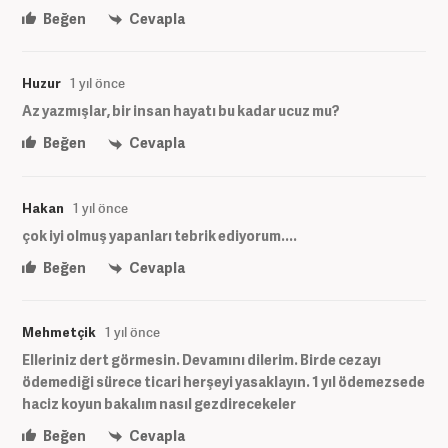
Beğen
Cevapla
Huzur
1 yıl önce
Az yazmışlar, bir insan hayatı bu kadar ucuz mu?
Beğen
Cevapla
Hakan
1 yıl önce
çok iyi olmuş yapanları tebrik ediyorum....
Beğen
Cevapla
Mehmetçik
1 yıl önce
Elleriniz dert görmesin. Devamını dilerim. Birde cezayı
ödemediği sürece ticari herşeyi yasaklayın. 1 yıl ödemezsede
haciz koyun bakalım nasıl gezdirecekeler
Beğen
Cevapla