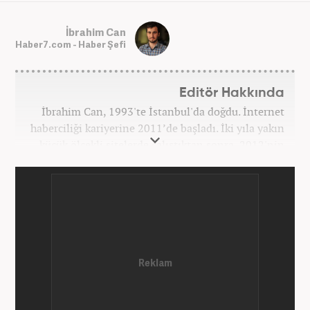
İbrahim Can
Haber7.com - Haber Şefi
Editör Hakkında
İbrahim Can, 1993'te İstanbul'da doğdu. İnternet
haberciliği kariyerine 2011’de başladı. İki yıla yakın
küçük ölçekli sitelerde çalıştıktan sonra, 2012'nin
Ekim ayında yenisafak.com'a başladı. 6,5 yıl çalıştığı
yenisafak.com'da Gündem, Eğitim, Hayat, Dünya,
Spor ve Video kategorilerinde çalıştı. Bir süre akşam
sorumluluğu yaptı. Son olarak Ana Sayfa Editörü
oldu. 2019'un Haziran ayında Haber7'de Gündem
Editörü olarak göreve başladı. Hem Haber7 hem de
Yeni Şafak'ta kültür sanat, eğitim ve siyaset alanları
başta olmak üzere birçok alanda özel haber,
infografik ve video hazırladı. Hala Haber7'de Haber