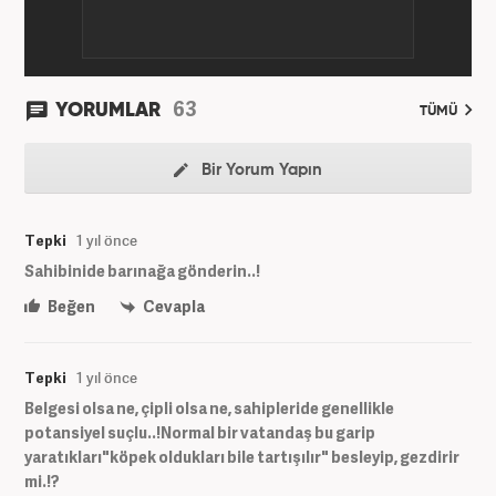
Şefi olarak çalışmalarına devam etmektedir.
63
YORUMLAR
TÜMÜ
Bir Yorum Yapın
Tepki
1 yıl önce
Sahibinide barınağa gönderin..!
Beğen
Cevapla
Tepki
1 yıl önce
Belgesi olsa ne, çipli olsa ne, sahipleride genellikle
potansiyel suçlu..!Normal bir vatandaş bu garip
yaratıkları"köpek oldukları bile tartışılır" besleyip, gezdirir
mi.!?