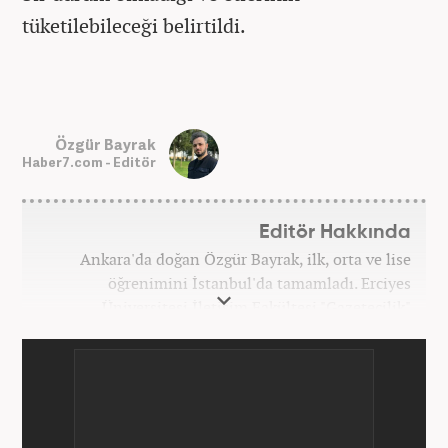
tüketilebileceği belirtildi.
Özgür Bayrak
Haber7.com - Editör
Editör Hakkında
Ankara'da doğan Özgür Bayrak, ilk, orta ve lise
öğrenimini İstanbul'da tamamladı. Erciyes
Üniversitesi İletişim Fakültesi "Gazetecilik"
bölümünden mezun oldu. Üniversite döneminde
çeşitli yerel gazetelerde muhabir ve editör olarak
görev aldı. Star.com'da internet editörü olarak
stajını tamamladıktan sonra Medya Takip
Merkezi'nde 3 yıl boyunca Gündem, Siyaset, Spor,