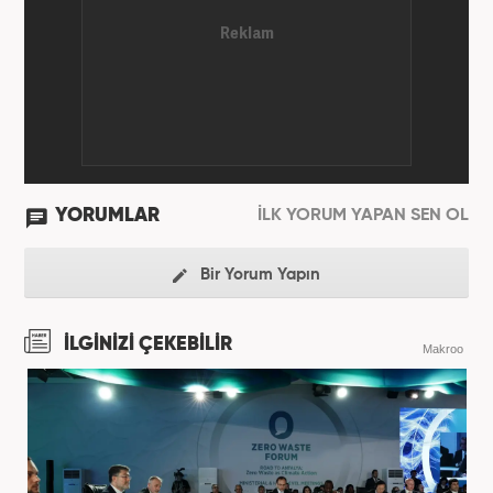
Ekonomi kategorilerinde haber ve SEO içerikleriyle
birlikte galeri ve video hazırladı. 2019'un Şubat
ayından bu yana ise Haber7.com'da Gündem Editörü
olarak habercilik kariyerine devam etmektedir.
YORUMLAR
İLK YORUM YAPAN SEN OL
Bir Yorum Yapın
İLGİNİZİ ÇEKEBİLİR
Makroo