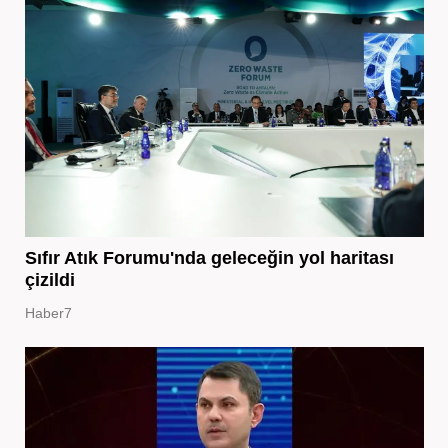
Sıfır Atık Forumu'nda geleceğin yol haritası
çizildi
Haber7