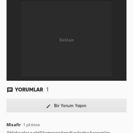
Gazetecilik kariyerini sürdürüyor. Meslek hayatına
Kanal 7 Medya Grubu'na bağlı Haber7.com'da
'Editör' olarak devam ediyor.
1
YORUMLAR
Bir Yorum Yapın
Misafir
1 yıl önce
Ahlaksızlar o gizli kamerayı kendi evlerine koysunlar