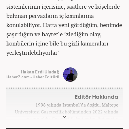
sistemlerinin içerisine, saatlere ve köşelerde
bulunan pervazların iç kısımlarına
konulabiliyor. Hatta yeni gördüğüm, benimde
şaşırdığım ve hayretle izlediğim olay,
kombilerin içine bile bu gizli kameraları
yerleştirilebiliyorlar"
Hakan Erdi Uludağ
Haber7.com - Haber Editörü
Editör Hakkında
1998 yılında İstanbul'da doğdu. Maltepe
Üniversitesi Gazetecilik bölümünden 2022 yılında
mezun oldu. Gazetecilik kariyerine üniversite
yıllarında okurken başladı. 4 yıldır aktif olarak