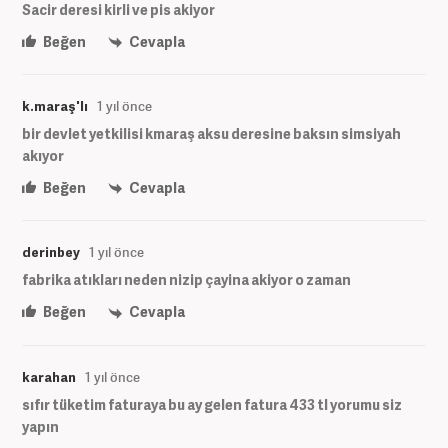
Sacir deresi kirli ve pis akiyor
Beğen
Cevapla
k.maraş'lı
1 yıl önce
bir devlet yetkilisi kmaraş aksu deresine baksın simsiyah
akıyor
Beğen
Cevapla
derinbey
1 yıl önce
fabrika atıkları neden nizip çayina akiyor o zaman
Beğen
Cevapla
karahan
1 yıl önce
sıfır tüketim faturaya bu ay gelen fatura 433 tl yorumu siz
yapın