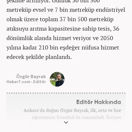
şekilde arıtılıyor. Günlük 30 bin 500
metreküp evsel ve 7 bin metreküp endüstriyel
olmak üzere toplam 37 bin 500 metreküp
atıksuyu arıtma kapasitesine sahip tesis, 36
dönümlük alanda hizmet veriyor ve 2050
yılına kadar 210 bin eşdeğer nüfusa hizmet
edecek şekilde planlandı.
Özgür Bayrak
Haber7.com - Editör
Editör Hakkında
Ankara'da doğan Özgür Bayrak, ilk, orta ve lise
öğrenimini İstanbul'da tamamladı. Erciyes
Üniversitesi İletişim Fakültesi "Gazetecilik"
bölümünden mezun oldu. Üniversite döneminde