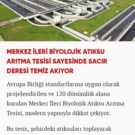
MERKEZ İLERİ BİYOLOJİK ATIKSU
ARITMA TESİSİ SAYESİNDE SACIR
DERESİ TEMİZ AKIYOR
Avrupa Birliği standartlarına uygun olarak
projelendirilen ve 120 dönümlük alana
kurulan Merkez İleri Biyolojik Atıksu Arıtma
Tesisi, modern yapısıyla dikkat çekiyor.
Bu tesis, şehirdeki atıksuları toplayarak