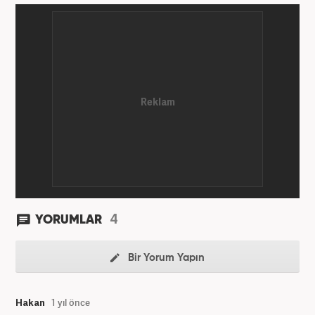
çeşitli yerel gazetelerde muhabir ve editör olarak
görev aldı. Star.com'da internet editörü olarak
stajını tamamladıktan sonra Medya Takip
Merkezi'nde 3 yıl boyunca Gündem, Siyaset, Spor,
Ekonomi kategorilerinde haber ve SEO içerikleriyle
birlikte galeri ve video hazırladı. 2019'un Şubat
ayından bu yana ise Haber7.com'da Gündem Editörü
olarak habercilik kariyerine devam etmektedir.
4
YORUMLAR
Bir Yorum Yapın
Hakan
1 yıl önce