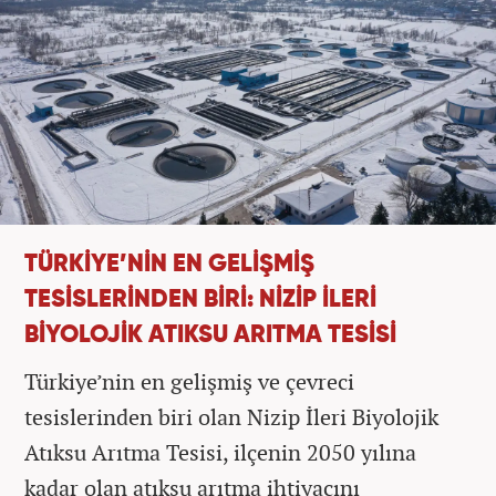
TÜRKİYE’NİN EN GELİŞMİŞ
TESİSLERİNDEN BİRİ: NİZİP İLERİ
BİYOLOJİK ATIKSU ARITMA TESİSİ
Türkiye’nin en gelişmiş ve çevreci
tesislerinden biri olan Nizip İleri Biyolojik
Atıksu Arıtma Tesisi, ilçenin 2050 yılına
kadar olan atıksu arıtma ihtiyacını