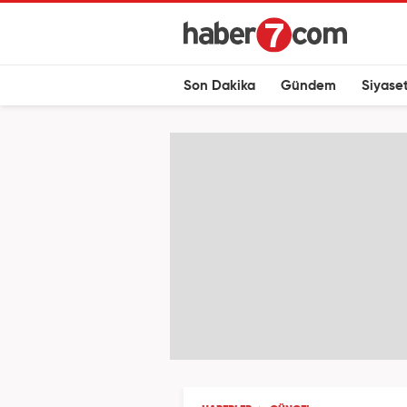
Son Dakika
Gündem
Siyase