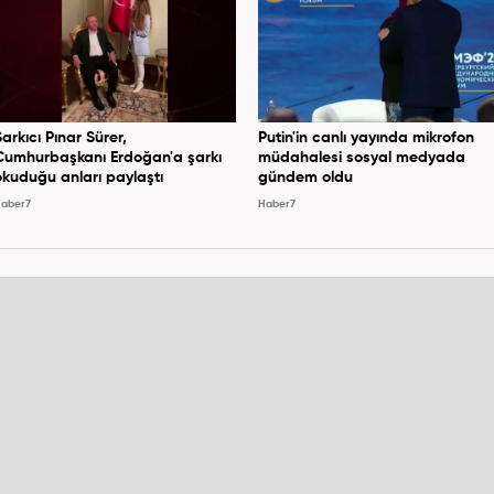
Şarkıcı Pınar Sürer,
Putin'in canlı yayında mikrofon
Cumhurbaşkanı Erdoğan'a şarkı
müdahalesi sosyal medyada
okuduğu anları paylaştı
gündem oldu
aber7
Haber7