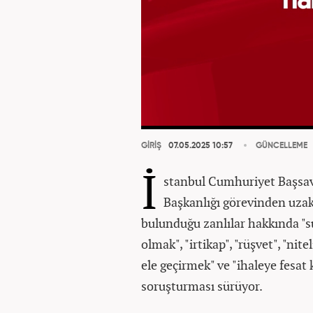
GİRİŞ
07.05.2025 10:57
GÜNCELLEME
İ
stanbul Cumhuriyet Başsav
Başkanlığı görevinden uza
bulunduğu zanlılar hakkında "s
olmak", "irtikap", "rüşvet", "nitel
ele geçirmek" ve "ihaleye fesat
soruşturması sürüyor.