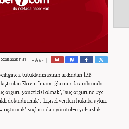
00:20
/
00:20
07.05.2025 11:51
cılığınca, tutuklanmasının ardından İBB
klaştırılan Ekrem İmamoğlu'nun da aralarında
uç örgütü yöneticisi olmak", "suç örgütüne üye
ikli dolandırıcılık", "kişisel verileri hukuka aykırı
 karıştırmak" suçlarından yürütülen yolsuzluk