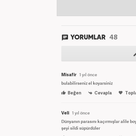
48
YORUMLAR
Misafir
1 yıl önce
bulabilirseniz el koyarsiniz
Beğen
Cevapla
Topl
Veli
1 yıl önce
Dünyanın parasını kaçırmışlar alile boy
şeyi sildi süpürdüler