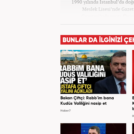
1990 yılında İstanbul’da do
Meslek Lisesi’nde Gazete
Gazetesi’nde yaptı. Üniv
Yayımcılığı bölümünde tamam
haberciliğine başladı. 15 sen
televizyon bulunmaktadır.
BUNLAR DA İLGİNİZİ ÇE
Bakan Çiftçi: Rabb'im bana
Kudüs Valiliğini nasip et
Haber7
H