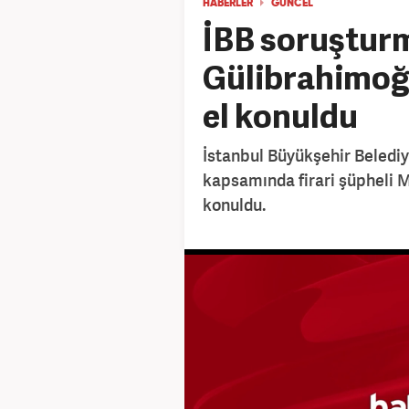
HABERLER
GÜNCEL
İBB soruşturm
Gülibrahimoğl
el konuldu
İstanbul Büyükşehir Belediy
kapsamında firari şüpheli M
konuldu.