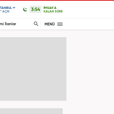
STANBUL
İMSAK'A
3:54
1°
AÇIK
KALAN SÜRE
mi İlanlar
MENÜ