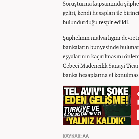
Soruşturma kapsamında şüpheli
geliri, kendi hesapları ile birin
bulundurduğu tespit edildi.
Şüphelinin malvarlığını devre
bankaların bünyesinde bulunan k
eşyalarının kaçırılmasını önle
Cebeci Madencilik Sanayi Ticaret
banka hesaplarına el konulmasın
KAYNAK:
AA