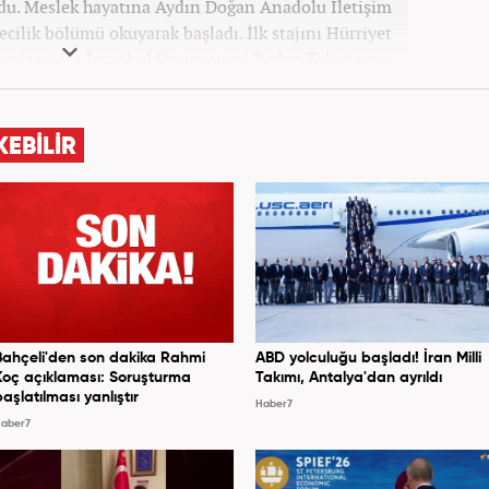
ğdu. Meslek hayatına Aydın Doğan Anadolu İletişim
cilik bölümü okuyarak başladı. İlk stajını Hürriyet
ersiteyi ise İstanbul Üniversitesi Radyo Televizyon
ladı. 2009 yılında Milliyet Gazetesi’nde internet
elik kariyerinde çok sayıda gazete, haber portalı ve
 Meslek hayatına Haber7.com’da “Gündem Editörü”
KEBİLİR
olarak devam etmektedir. Evli ve 2 çocuk annesidir.
Bahçeli'den son dakika Rahmi
ABD yolculuğu başladı! İran Milli
Koç açıklaması: Soruşturma
Takımı, Antalya'dan ayrıldı
başlatılması yanlıştır
Haber7
aber7