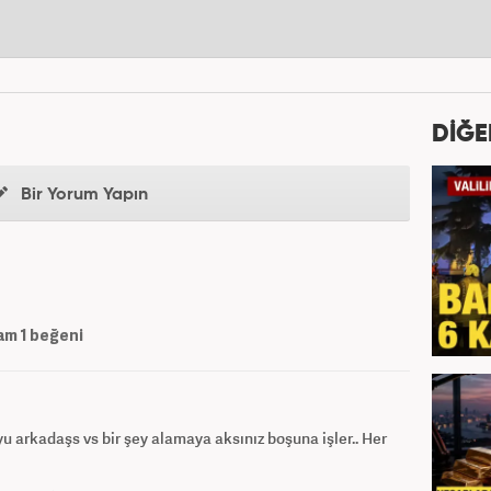
DİĞE
Bir Yorum Yapın
am
1
beğeni
u arkadaşs vs bir şey alamaya aksınız boşuna işler.. Her