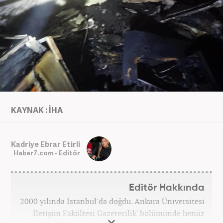
KAYNAK : İHA
Kadriye Ebrar Etirli
Haber7.com - Editör
Editör Hakkında
2000 yılında İstanbul'da doğdu. Ankara Üniversitesi
İletişim Fakültesi Gazetecilik' bölümünde henüz