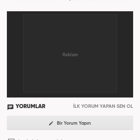
okurken HaberAnkara ve AnkaraMasası'nda çalıştı.
2022 yılındaki mezuniyetinin ardından Beyaz TV'de
'Haber Editörü' pozisyonunda görev aldı. 2024
yılının Şubat ayından itibaren Haber7'deki Gündem
Editörü kariyerine devam etmektedir.
YORUMLAR
İLK YORUM YAPAN SEN OL
Bir Yorum Yapın