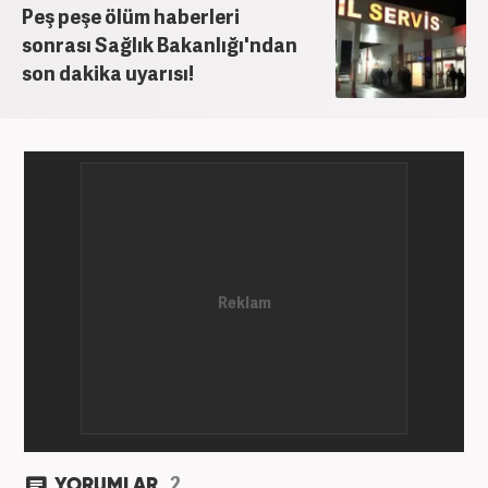
Peş peşe ölüm haberleri
sonrası Sağlık Bakanlığı'ndan
son dakika uyarısı!
2
YORUMLAR