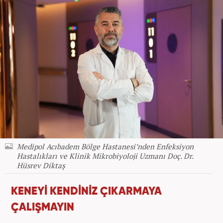
Medipol Acıbadem Bölge Hastanesi’nden Enfeksiyon
Hastalıkları ve Klinik Mikrobiyoloji Uzmanı Doç. Dr.
Hüsrev Diktaş
KENEYİ KENDİNİZ ÇIKARMAYA
ÇALIŞMAYIN