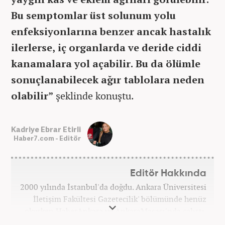
Bu semptomlar üst solunum yolu
enfeksiyonlarına benzer ancak hastalık
ilerlerse, iç organlarda ve deride ciddi
kanamalara yol açabilir. Bu da ölümle
sonuçlanabilecek ağır tablolara neden
olabilir”
şeklinde konuştu.
Kadriye Ebrar Etirli
Haber7.com - Editör
Editör Hakkında
2000 yılında İstanbul'da doğdu. Ankara Üniversitesi
İletişim Fakültesi Gazetecilik' bölümünde henüz
okurken HaberAnkara ve AnkaraMasası'nda çalıştı.
2022 yılındaki mezuniyetinin ardından Beyaz TV'de