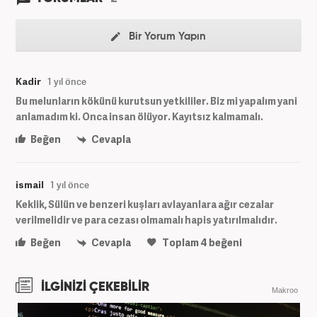
Bir Yorum Yapın
Kadir
1 yıl önce
Bu melunların kökünü kurutsun yetkililer. Biz mi yapalım yani
anlamadım ki. Onca insan ölüyor. Kayıtsız kalmamalı.
Beğen
Cevapla
ismail
1 yıl önce
Keklik, Sülün ve benzeri kuşları avlayanlara ağır cezalar
verilmelidir ve para cezası olmamalı hapis yatırılmalıdır.
Beğen
Cevapla
Toplam
4
beğeni
İLGİNİZİ ÇEKEBİLİR
Makroo