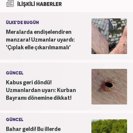
İLİŞKİLİ HABERLER
'Haber Editörü' pozisyonunda görev aldı. 2024
yılının Şubat ayından itibaren Haber7'deki Gündem
Editörü kariyerine devam etmektedir.
ÜLKE'DE BUGÜN
Meralarda endişelendiren
manzara! Uzmanlar uyardı:
'Çıplak elle çıkarılmamalı'
GÜNCEL
Kabus geri döndü!
Uzmanlardan uyarı: Kurban
Bayramı dönemine dikkat!
GÜNCEL
Bahar geldi! Bu illerde