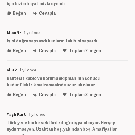
için bizim hayatımizla oynadı
Beğen
Cevapla
Misafir
1 yıl önce
işini doğru yapsaydı bunların takibini yapardı
Beğen
Cevapla
Toplam
2
beğeni
ali ak
1 yıl önce
Kalitesiz kablo ve koruma ekipmanının sonucu
budur.Elektrik malzemesinde ucuzluk olmaz.
Beğen
Cevapla
Toplam
3
beğeni
Yaşlı Kurt
1 yıl önce
Türkiyede hiç bir sektörde doğru iş yapılmıyor. Herşey
uydurmasyon. Uzaktan hoş, yakından boş. Ama fiyatlar