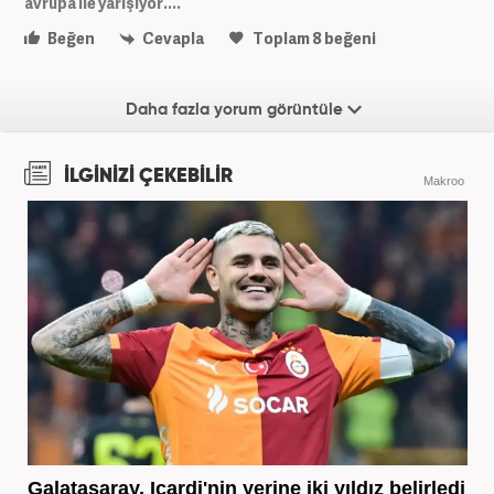
avrupa ile yarışıyor....
Beğen
Cevapla
Toplam
8
beğeni
Daha fazla yorum görüntüle
İLGİNİZİ ÇEKEBİLİR
Makroo
Galatasaray, Icardi'nin yerine iki yıldız belirledi