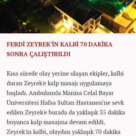
FERDİ ZEYREK'İN KALBİ 70 DAKİKA
SONRA ÇALIŞTIRILDI
Kısa sürede olay yerine ulaşan ekipler, kalbi
duran Zeyrek'e kalp masajı uygulamaya
başladı. Ambulansla Manisa Celal Bayar
Üniversitesi Hafsa Sultan Hastanesi'ne sevk
edilen Zeyrek'e burada da yaklaşık 35 dakika
boyunca kalp masajına devam edildi.
Zeyrek'in kalbi, olaydan yaklaşık 70 dakika