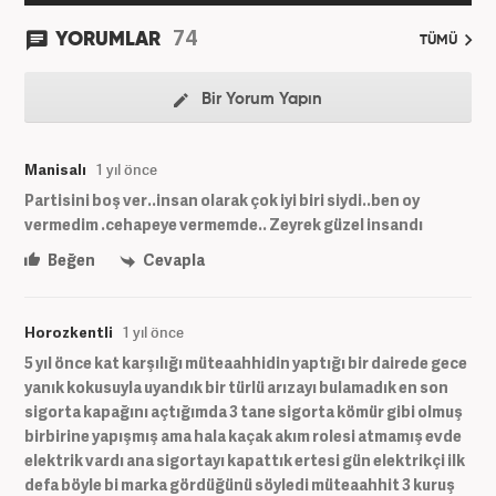
74
YORUMLAR
TÜMÜ
Bir Yorum Yapın
Manisalı
1 yıl önce
Partisini boş ver..insan olarak çok iyi biri siydi..ben oy
vermedim .cehapeye vermemde.. Zeyrek güzel insandı
Beğen
Cevapla
Horozkentli
1 yıl önce
5 yıl önce kat karşılığı müteaahhidin yaptığı bir dairede gece
yanık kokusuyla uyandık bir türlü arızayı bulamadık en son
sigorta kapağını açtığımda 3 tane sigorta kömür gibi olmuş
birbirine yapışmış ama hala kaçak akım rolesi atmamış evde
elektrik vardı ana sigortayı kapattık ertesi gün elektrikçi ilk
defa böyle bi marka gördüğünü söyledi müteaahhit 3 kuruş