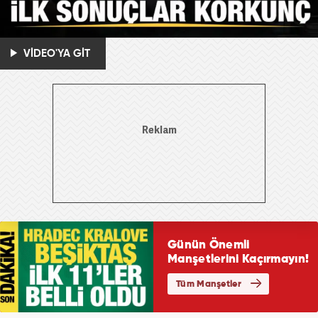
VİDEO'YA GİT