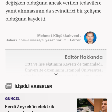
değişken olduğunu ancak verilen tedavilere
yanıt alınmasının da sevindirici bir gelişme
olduğunu kaydetti
Mehmet Küçükkahveci .
Haber7.com - Güncel / Siyaset Sorumlu Editör
Editör Hakkında
Orta ve lise eğitimini Kayseri'de tamamladı.
Üniversite öğrenimini İstanbul Üniversitesi
Coğrafya bölümünde tamamladı. 2008 yılında
Haber7.com'da gazetecilik mesleğine ilk adımını
İLİŞKİLİ HABERLER
attı. 15 yıllık profesyonel editörlük kariyerinde tüm
kategorilerde görev yaptı. Meslek hayatına
GÜNCEL
Haber7.com'da 'Güncel/Siyaset Sorumlu Editörü'
Ferdi Zeyrek'in elektrik
olarak devam etmektedir.