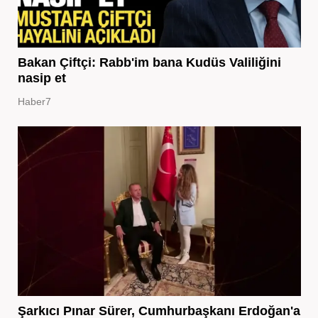
Bakan Çiftçi: Rabb'im bana Kudüs Valiliğini
nasip et
Haber7
Şarkıcı Pınar Sürer, Cumhurbaşkanı Erdoğan'a