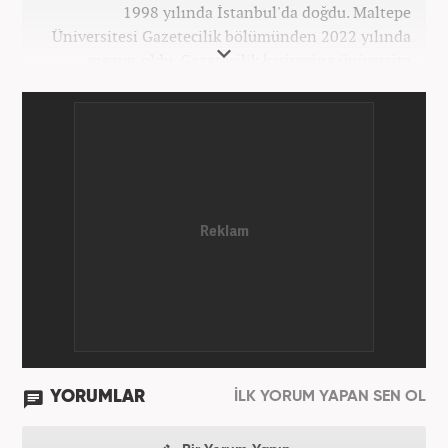
1998 yılında İstanbul'da doğdu. Maltepe
Üniversitesi Gazetecilik bölümünden 2022 yılında
mezun oldu. Gazetecilik kariyerine üniversite
yıllarında okurken başladı. 4 yıldır aktif olarak
Gazetecilik kariyerini sürdürüyor. Meslek hayatına
Kanal 7 Medya Grubu'na bağlı Haber7.com'da
'Editör' olarak devam ediyor.
YORUMLAR
İLK YORUM YAPAN SEN OL