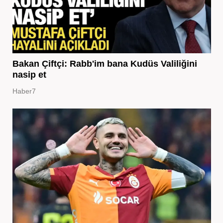
Bakan Çiftçi: Rabb'im bana Kudüs Valiliğini
nasip et
Haber7