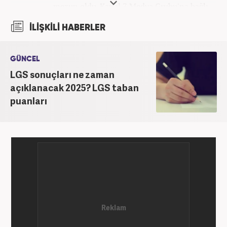
mezun oldu. Kanal 7 Medya Grubu'na bağlı
haber7.com bünyesinde mesleki hayatına devam
İLİŞKİLİ HABERLER
etmektedir.
GÜNCEL
LGS sonuçları ne zaman
açıklanacak 2025? LGS taban
puanları