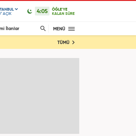
STANBUL
ÖĞLE'YE
4:05
°
AÇIK
KALAN SÜRE
mi İlanlar
MENÜ
TÜMÜ