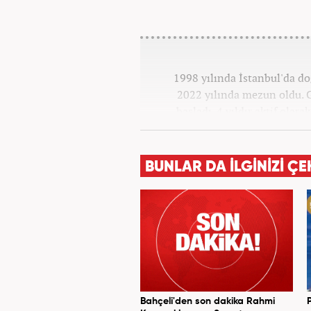
1998 yılında İstanbul'da d
2022 yılında mezun oldu. G
başladı. 4 yıldır aktif olar
Kanal 7 Medya Grubu'na 
BUNLAR DA İLGİNİZİ ÇE
Bahçeli'den son dakika Rahmi