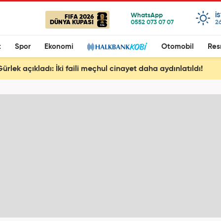
I
FIFA 2026
DÜNYA KUPASI
26
t
Spor
Ekonomi
Otomobil
Res
rlek açıkladı: İki faili meçhul cinayet daha aydınlatıldı!