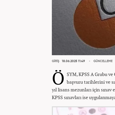
GİRİŞ
18.06.2025 11:49
GÜNCELLEME
Ö
SYM, KPSS A Grubu ve Ö
başvuru tarihlerini ve 
yıl lisans mezunları için sınav 
KPSS sınavları ise uygulanmay