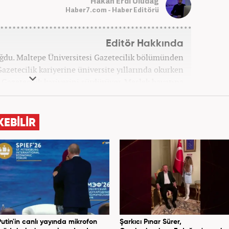
Hakan Erdi Uludağ
Haber7.com - Haber Editörü
Editör Hakkında
oğdu. Maltepe Üniversitesi Gazetecilik bölümünden
azetecilik kariyerine üniversite yıllarında okurken
ak Gazetecilik kariyerini sürdürüyor. Meslek hayatına
bağlı Haber7.com'da 'Editör' olarak devam ediyor.
KEBİLİR
Putin'in canlı yayında mikrofon
Şarkıcı Pınar Sürer,