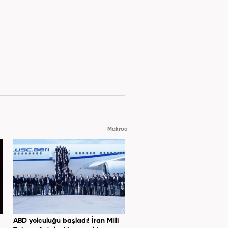
Makroo
ABD yolculuğu başladı! İran Milli