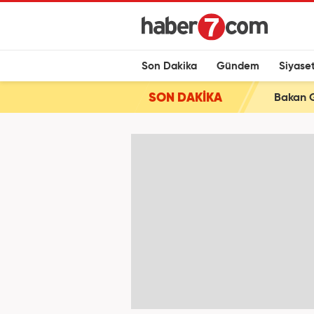
Son Dakika
Gündem
Siyase
SON DAKİKA
Bakan Gü