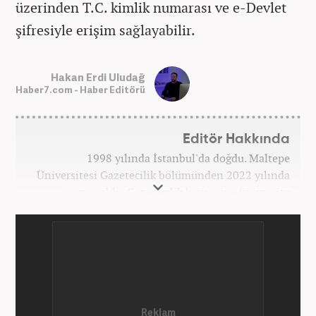
üzerinden T.C. kimlik numarası ve e-Devlet
şifresiyle erişim sağlayabilir.
Hakan Erdi Uludağ
Haber7.com - Haber Editörü
Editör Hakkında
1998 yılında İstanbul'da doğdu. Maltepe
Üniversitesi Gazetecilik bölümünden 2022 yılında
mezun oldu. Gazetecilik kariyerine üniversite
yıllarında okurken başladı. 4 yıldır aktif olarak
Gazetecilik kariyerini sürdürüyor. Meslek hayatına
Kanal 7 Medya Grubu'na bağlı Haber7.com'da
'Editör' olarak devam ediyor.