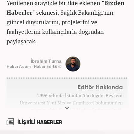
Yenilenen arayüzle birlikte eklenen
"Bizden
Haberler"
sekmesi, Sağlık Bakanlığı’nın
güncel duyurularını, projelerini ve
faaliyetlerini kullanıcılarla doğrudan
paylaşacak.
İbrahim Turna
Haber7.com - Haber Editörü
Editör Hakkında
1996 yılında İstanbul'da doğdu. Beykent
Üniversitesi Yeni Medya (İngilizce) bölümünden
mezun oldu. Kanal 7 Medya Grubu'na bağlı
haber7.com bünyesinde mesleki hayatına devam
İLİŞKİLİ HABERLER
etmektedir.