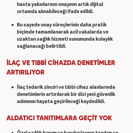
hasta yakınlarının onayının artık dijital
ortamda alınabileceği ifade edildi.
Bu sayede onay süreçlerinin daha pratik
biçimde tamamlanarak acil vakalarda ve
uzaktan sağlık hizmeti sunumunda kolaylık
sağlanacağı belirtildi.
İLAÇ VE TIBBİ CİHAZDA DENETİMLER
ARTIRILIYOR
İlaç tedarik zinciri ve tıbbi cihaz alanlarında
denetimlerin artırılarak bir dizi yeni güvenlik
adımının hayata geçirileceği kaydedildi.
ALDATICI TANITIMLARA GEÇİT YOK
Özel sağlık kurum ve kuruluşlarının tanıtım ve