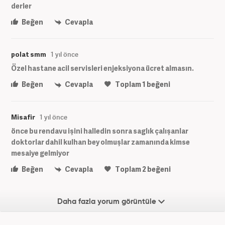
derler
Beğen
Cevapla
polat smm
1 yıl önce
Özel hastane acil servisleri enjeksiyona ücret almasın.
Beğen
Cevapla
Toplam
1
beğeni
Misafir
1 yıl önce
önce bu rendavu işini halledin sonra saglık çalışanlar
doktorlar dahil kulhan bey olmuşlar zamanında kimse
mesaiye gelmiyor
Beğen
Cevapla
Toplam
2
beğeni
Daha fazla yorum görüntüle