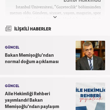
Editör Hakkında
İstanbul Üniversitesi, “Gazetecilik” bölümünden
mezun oldu. Gündem, siyaset, yaşam, magazin, spor
ve SEO editörlüğü yaptı. Meslek hayatına Ocak
2024’ten beri Haber7’de devam ediyor.
İLİŞKİLİ HABERLER
GÜNCEL
Bakan Memişoğlu'ndan
normal doğum açıklaması
GÜNCEL
Aile Hekimliği Rehberi
yayımlandı! Bakan
Memişoğlu'ndan paylaşım