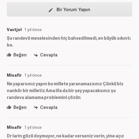
Bir Yorum Yapın
Vaxtjol
1 yıl önce
Şu randevü meselesinden hiç bahsedilmedi, en büyük sıkıntı
bu.
Beğen
Cevapla
Misafir
1 yıl önce
Ne yaparsınız yapın bu millete yaranamazsınız Çünkü biz
nankör bir milletiz Ama illa da bir şey yapacaksınız şu
randevu alamama problemini çözün
Beğen
Cevapla
Misafir
1 yıl önce
Dr larin gözü doymuyor, ne kadar verseniz verin, yine açız