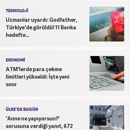
TEKNOLOJİ
Uzmanlar uyardı: Godfather,
Türkiye'de görüldü! 11 Banka
hedefte...
EKONOMİ
ATM'lerde para çekme
limitleri yükseldi: İşte yeni
sınır
ÜLKE'DE BUGÜN
'Anne ne yapıyorsun?'
sorusuna verdiği yanıt, 672