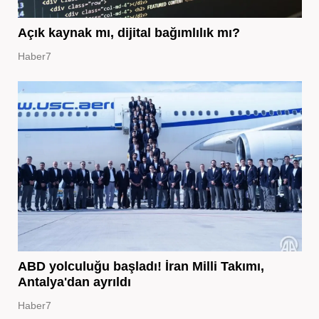
Açık kaynak mı, dijital bağımlılık mı?
Haber7
ABD yolculuğu başladı! İran Milli Takımı,
Antalya'dan ayrıldı
Haber7