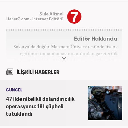
Şule Altınel
Haber7.com - İnternet Editörü
Editör Hakkında
Sakarya’da doğdu. Marmara Üniversitesi’nde lisans
eğitimini tamamlamasının ardından gazetecilik
kariyerine başladı. 2016 yılından beri çeşitli medya
kuruluşlarında çalıştı. 2025 Haziran ayından
İLİŞKİLİ HABERLER
itibaren Haber7’de ‘gündem editörü’ olarak
kariyerini sürdürmekte.
GÜNCEL
47 ilde nitelikli dolandırıcılık
operasyonu: 181 şüpheli
tutuklandı