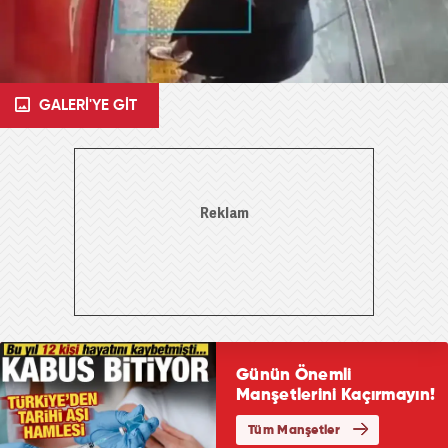
GALERİ'YE GİT