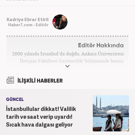
Kadriye Ebrar Etirli
Haber7.com - Editör
Editör Hakkında
2000 yılında İstanbul'da doğdu. Ankara Üniversitesi
İletişim Fakültesi Gazetecilik' bölümünde henüz
okurken HaberAnkara ve AnkaraMasası'nda çalıştı.
2022 yılındaki mezuniyetinin ardından Beyaz TV'de
İLİŞKİLİ HABERLER
'Haber Editörü' pozisyonunda görev aldı. 2024
yılının Şubat ayından itibaren Haber7'deki Gündem
Editörü kariyerine devam etmektedir.
GÜNCEL
İstanbullular dikkat! Valilik
tarih ve saat verip uyardı!
Sıcak hava dalgası geliyor