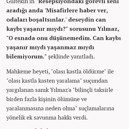
Gültekin'in
"Resepsiyondaki görevli seni
aradığı anda 'Misafirlere haber ver,
odaları boşaltsınlar.' deseydin can
kaybı yaşanır mıydı?" sorusunu Yılmaz,
"O esnada onu düşünemedim. Can kaybı
yaşanır mıydı yaşanmaz mıydı
bilemiyorum."
şeklinde yanıtladı.
Mahkeme heyeti, "olası kastla öldürme" ile
"olası kastla kasten yaralama" suçundan
yargılanan sanık Yılmaz'a "bilinçli taksirle
birden fazla kişinin ölümüne ve
yaralanmasına neden olma" suçlamalarına
yönelik ek savunma hakkı verdi.