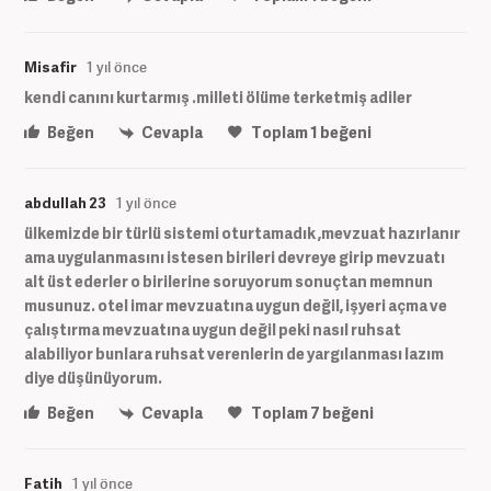
Misafir
1 yıl önce
kendi canını kurtarmış .milleti ölüme terketmiş adiler
Beğen
Cevapla
Toplam
1
beğeni
abdullah 23
1 yıl önce
ülkemizde bir türlü sistemi oturtamadık ,mevzuat hazırlanır
ama uygulanmasını istesen birileri devreye girip mevzuatı
alt üst ederler o birilerine soruyorum sonuçtan memnun
musunuz. otel imar mevzuatına uygun değil, işyeri açma ve
çalıştırma mevzuatına uygun değil peki nasıl ruhsat
alabiliyor bunlara ruhsat verenlerin de yargılanması lazım
diye düşünüyorum.
Beğen
Cevapla
Toplam
7
beğeni
Fatih
1 yıl önce