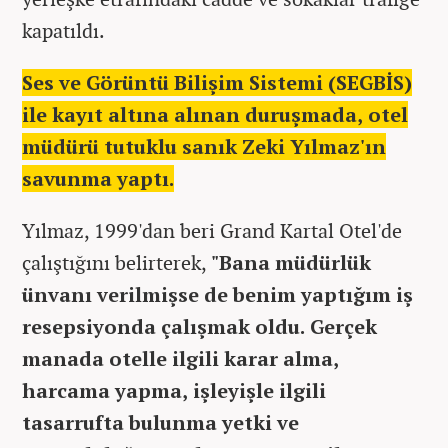
kapatıldı.
Ses ve Görüntü Bilişim Sistemi (SEGBİS)
ile kayıt altına alınan duruşmada, otel
müdürü tutuklu sanık Zeki Yılmaz'ın
savunma yaptı.
Yılmaz, 1999'dan beri Grand Kartal Otel'de
çalıştığını belirterek,
"Bana müdürlük
ünvanı verilmişse de benim yaptığım iş
resepsiyonda çalışmak oldu. Gerçek
manada otelle ilgili karar alma,
harcama yapma, işleyişle ilgili
tasarrufta bulunma yetki ve