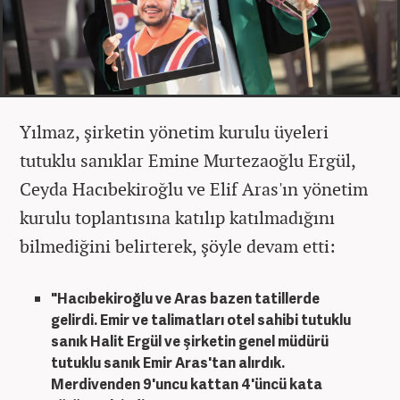
Yılmaz, şirketin yönetim kurulu üyeleri
tutuklu sanıklar Emine Murtezaoğlu Ergül,
Ceyda Hacıbekiroğlu ve Elif Aras'ın yönetim
kurulu toplantısına katılıp katılmadığını
bilmediğini belirterek, şöyle devam etti:
"Hacıbekiroğlu ve Aras bazen tatillerde
gelirdi. Emir ve talimatları otel sahibi tutuklu
sanık Halit Ergül ve şirketin genel müdürü
tutuklu sanık Emir Aras'tan alırdık.
Merdivenden 9'uncu kattan 4'üncü kata