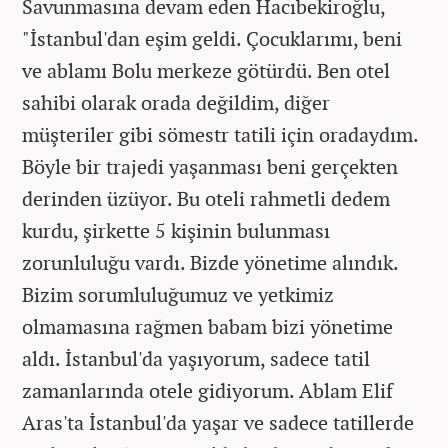
Savunmasına devam eden Hacıbekiroğlu,
"İstanbul'dan eşim geldi.
Çocuklar
ımı, beni
ve ablamı Bolu merkeze g
ötürdü. Ben otel
sahibi olarak orada de
ğildim, diğer
m
ü
şteriler gibi s
ömestr tatili için oradayd
ım.
B
öyle bir trajedi ya
şanması beni ger
çekten
derinden üzüyor. Bu oteli rahmetli dedem
kurdu,
şirkette 5 kişinin bulunması
zorunluluğu vardı. Bizde y
önetime al
ındık.
Bizim sorumluluğumuz ve yetkimiz
olmamasına rağmen babam bizi y
önetime
ald
ı. İstanbul'da yaşıyorum, sadece tatil
zamanlarında otele gidiyorum. Ablam Elif
Aras'ta İstanbul'da yaşar ve sadece tatillerde