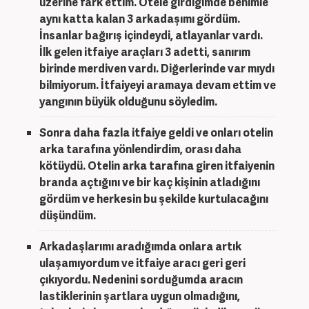
üzerine fark ettim. Otele girdi
ğimde benimle
aynı katta kalan 3 arkadaşımı g
ördüm.
İnsanlar bağırış i
çindeydi, atlayanlar vard
ı.
İlk gelen itfaiye ara
çlar
ı 3 adetti, sanırım
birinde merdiven vardı.
Diğerlerinde var mıydı
bilmiyorum. İtfaiyeyi aramaya devam ettim ve
yangının büyük olduğunu söyledim.
Sonra daha fazla itfaiye geldi ve onları otelin
arka tarafına yönlendirdim, orası daha
kötüydü. Otelin arka tarafına giren itfaiyenin
branda açtığını ve bir kaç kişinin atladığını
gördüm ve herkesin bu şekilde kurtulacağını
düşündüm.
Arkadaşlarımı aradığımda onlara artık
ulaşamıyordum ve itfaiye aracı geri geri
çıkıyordu. Nedenini sorduğumda aracın
lastiklerinin şartlara uygun olmadığını,