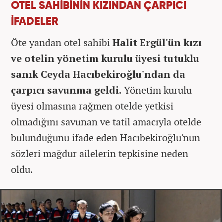
OTEL SAHİBİNİN KIZINDAN ÇARPICI
İFADELER
Ö
te yandan otel sahibi
Halit Erg
ül'ün k
ızı
ve otelin y
önetim kurulu üyesi tutuklu
san
ık Ceyda Hacıbekiroğlu'n
dan da
ç
arp
ı
c
ı
savunma geldi.
Y
önetim kurulu
üyesi olmas
ına rağmen otelde yetkisi
olmadığını savunan ve tatil amacıyla otelde
bulunduğunu ifade eden Hacıbekiroğlu'nun
s
özleri ma
ğdur ailelerin tepkisine neden
oldu.