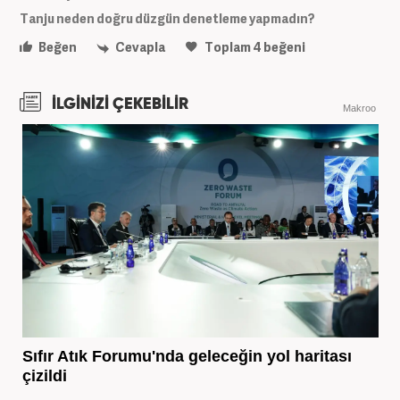
Tanju neden doğru düzgün denetleme yapmadın?
Beğen
Cevapla
Toplam
4
beğeni
İLGİNİZİ ÇEKEBİLİR
Makroo
Sıfır Atık Forumu'nda geleceğin yol haritası
çizildi