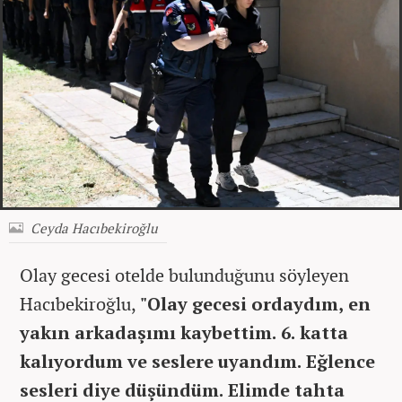
Ceyda Hacıbekiroğlu
Olay gecesi otelde bulunduğunu s
öyleyen
Hac
ıbekiroğlu,
"Olay gecesi ordaydım, en
yakın arkadaşımı kaybettim. 6. katta
kalıyordum ve seslere uyandım. Eğlence
sesleri diye d
ü
ş
ündüm. Elimde tahta