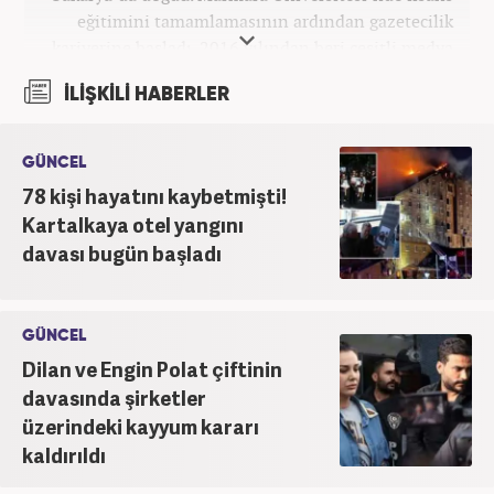
eğitimini tamamlamasının ardından gazetecilik
kariyerine başladı. 2016 yılından beri çeşitli medya
kuruluşlarında çalıştı. 2025 Haziran ayından
İLİŞKİLİ HABERLER
itibaren Haber7’de ‘gündem editörü’ olarak
kariyerini sürdürmekte.
GÜNCEL
78 kişi hayatını kaybetmişti!
Kartalkaya otel yangını
davası bugün başladı
GÜNCEL
Dilan ve Engin Polat çiftinin
davasında şirketler
üzerindeki kayyum kararı
kaldırıldı