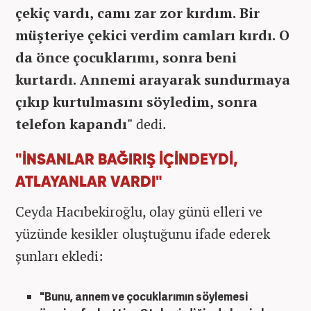
çekiç vard
ı, camı zar zor kırdım. Bir
m
ü
şteriye
çekici verdim camlar
ı kırdı. O
da
önce çocuklar
ımı, sonra beni
kurtardı. Annemi arayarak sundurmaya
ç
ıkıp kurtulmasını s
öyledim, sonra
telefon kapand
ı"
dedi.
"İNSANLAR BAĞIRIŞ İÇİNDEYDİ,
ATLAYANLAR VARDI"
Ceyda Hacıbekiroğlu, olay g
ünü elleri ve
yüzünde kesikler olu
ştuğunu ifade ederek
şunları ekledi:
"Bunu, annem ve
çocuklar
ımın s
öylemesi