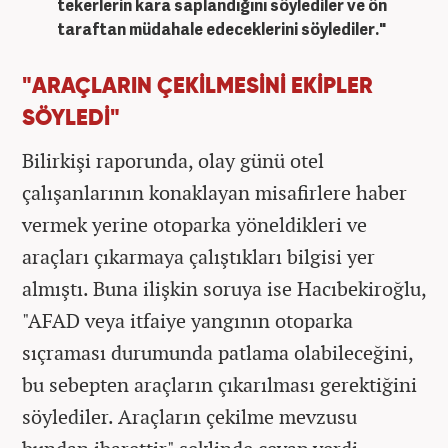
tekerlerin kara saplandığını söylediler ve ön
taraftan müdahale edeceklerini söylediler."
"ARAÇLARIN ÇEKİLMESİNİ EKİPLER
SÖYLEDİ"
Bilirki
şi raporunda, olay g
ünü otel
çal
ışanlarının konaklayan misafirlere haber
vermek yerine otoparka y
öneldikleri ve
araçlar
ı
ç
ıkarmaya
çal
ıştıkları bilgisi yer
almıştı. Buna ilişkin soruya ise Hacıbekiroğlu,
"AFAD veya itfaiye yangının otoparka
sı
çramas
ı durumunda patlama olabileceğini,
bu sebepten ara
çlar
ın
ç
ıkarılması gerektiğini
s
öylediler. Araçlar
ın
çekilme mevzusu