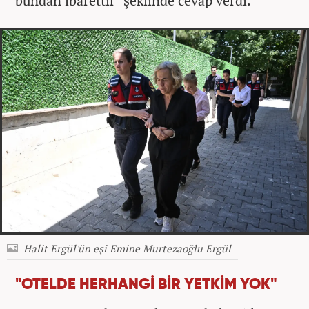
bundan ibarettir"
şeklinde cevap verdi.
Halit Ergül'ün eşi Emine Murtezaoğlu Ergül
"OTELDE HERHANGİ BİR YETKİM YOK"