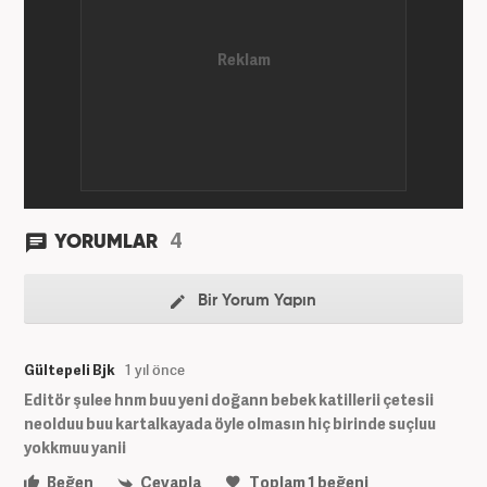
4
YORUMLAR
Bir Yorum Yapın
Gültepeli Bjk
1 yıl önce
Editör şulee hnm buu yeni doğann bebek katillerii çetesii
neolduu buu kartalkayada öyle olmasın hiç birinde suçluu
yokkmuu yanii
Beğen
Cevapla
Toplam
1
beğeni