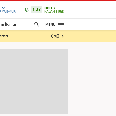
L
ÖĞLE'YE
1:37
F YAĞMUR
KALAN SÜRE
mi İlanlar
MENÜ
ararı
TÜMÜ