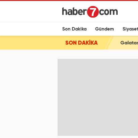
Son Dakika
Gündem
Siyase
SON DAKİKA
Galatas