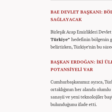
BAE DEVLET BAŞKANI: BÖ
SAĞLAYACAK
Birleşik Arap Emirlikleri Devl
Türkiye”
hedefinin bölgenin g
belirtirken, Türkiye’nin bu sür
BAŞKAN ERDOĞAN: İKİ Ü
POTANSİYELİ VAR
Cumhurbaşkanımız ayrıca, Türkiy
ortaklığının her alanda olumlu
sanayii ve yeni teknolojiler b
bulunduğunu ifade etti.