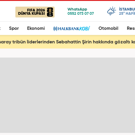
ISTANBU
FIFA 2026
DÜNYA KUPASI
25°
HAFİ
t
Spor
Ekonomi
Otomobil
Res
aray tribün liderlerinden Sebahattin Şirin hakkında gözaltı k