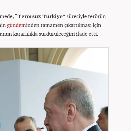
şmede,
“Terörsüz Türkiye”
süreciyle terörün
nin
gündem
inden tamamen çıkartılması için
unun kararlılıkla sürdürüleceğini ifade etti.