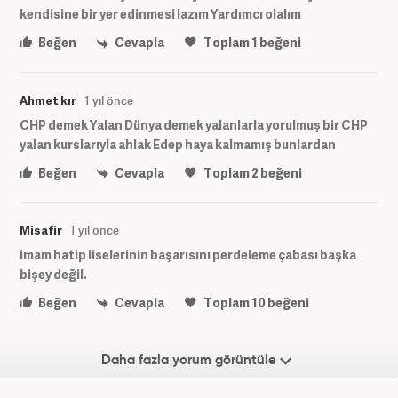
kendisine bir yer edinmesi lazım Yardımcı olalım
Beğen
Cevapla
Toplam
1
beğeni
Ahmet kır
1 yıl önce
CHP demek Yalan Dünya demek yalanlarla yorulmuş bir CHP
yalan kurslarıyla ahlak Edep haya kalmamış bunlardan
Beğen
Cevapla
Toplam
2
beğeni
Misafir
1 yıl önce
imam hatip liselerinin başarısını perdeleme çabası başka
bişey değil.
Beğen
Cevapla
Toplam
10
beğeni
Daha fazla yorum görüntüle