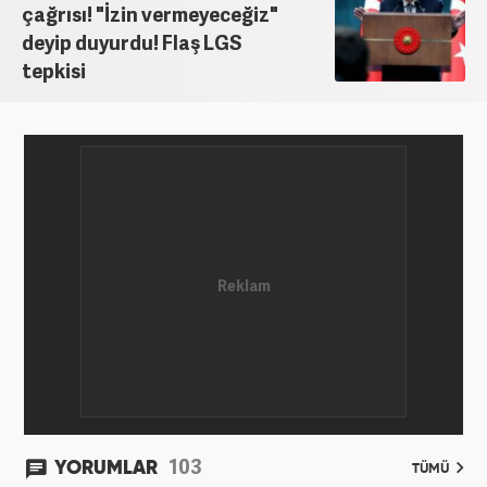
çağrısı! "İzin vermeyeceğiz"
deyip duyurdu! Flaş LGS
tepkisi
103
YORUMLAR
TÜMÜ