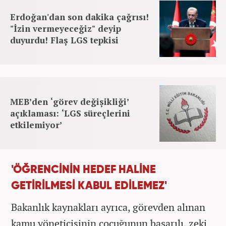
Erdoğan'dan son dakika çağrısı!
"İzin vermeyeceğiz" deyip
duyurdu! Flaş LGS tepkisi
MEB’den ‘görev değişikliği’
açıklaması: ‘LGS süreçlerini
etkilemiyor’
'ÖĞRENCİNİN HEDEF HALİNE
GETİRİLMESİ KABUL EDİLEMEZ'
Bakanlık kaynakları ayrıca, görevden alınan
kamu yöneticisinin çocuğunun başarılı, zeki