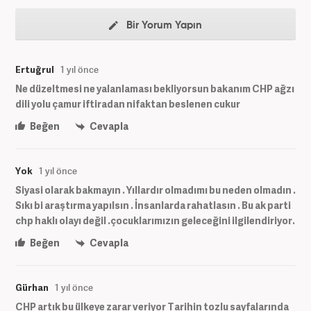
Bir Yorum Yapın
Ertuğrul
1 yıl önce
Ne düzeltmesi ne yalanlaması bekliyorsun bakanım CHP ağzı
dili yolu çamur iftiradan nifaktan beslenen cukur
Beğen
Cevapla
Yok
1 yıl önce
Siyasi olarak bakmayın . Yıllardır olmadımı bu neden olmadın .
Sıkı bi araştırma yapılsın . İnsanlarda rahatlasın . Bu ak parti
chp haklı olayı değil .çocuklarımızın geleceğini ilgilendiriyor.
Beğen
Cevapla
Gürhan
1 yıl önce
CHP artık bu ülkeye zarar veriyor Tarihin tozlu sayfalarında