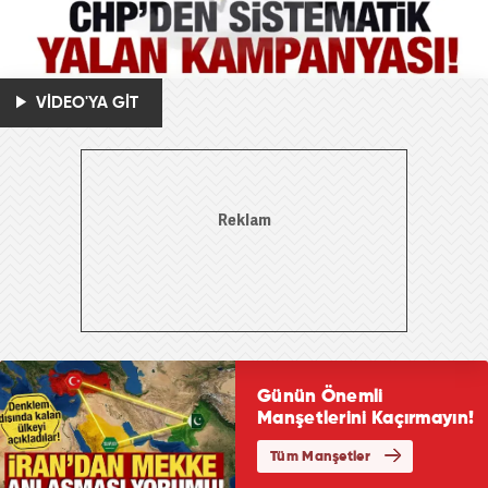
VİDEO'YA GİT