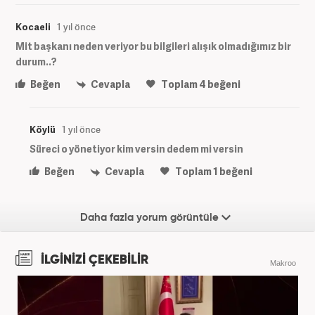
Kocaeli
1 yıl önce
Mit başkanı neden veriyor bu bilgileri alışık olmadığımız bir
durum..?
Beğen
Cevapla
Toplam
4
beğeni
Köylü
1 yıl önce
Süreci o yönetiyor kim versin dedem mi versin
Beğen
Cevapla
Toplam
1
beğeni
Daha fazla yorum görüntüle
İLGİNİZİ ÇEKEBİLİR
Makroo