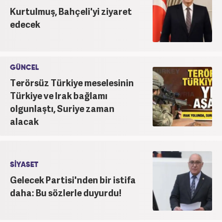
Kurtulmuş, Bahçeli'yi ziyaret
edecek
GÜNCEL
Terörsüz Türkiye meselesinin
Türkiye ve Irak bağlamı
olgunlaştı, Suriye zaman
alacak
SİYASET
Gelecek Partisi'nden bir istifa
daha: Bu sözlerle duyurdu!