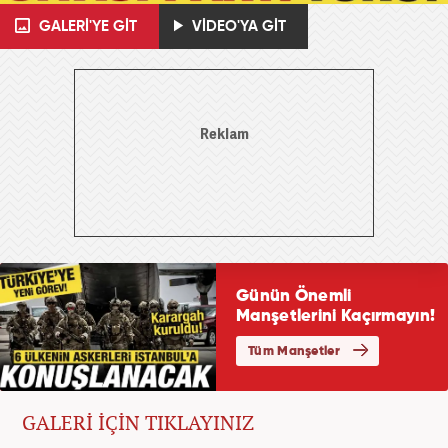
GALERİ'YE GİT
VİDEO'YA GİT
GALERİ İÇİN TIKLAYINIZ