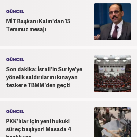
Editörü kariyerine devam etmektedir.
GÜNCEL
MİT Başkanı Kalın'dan 15
Temmuz mesajı
GÜNCEL
Son dakika: İsrail'in Suriye'ye
yönelik saldırılarını kınayan
tezkere TBMM'den geçti
GÜNCEL
PKK'lılar için yeni hukuki
süreç başlıyor! Masada 4
başlık var