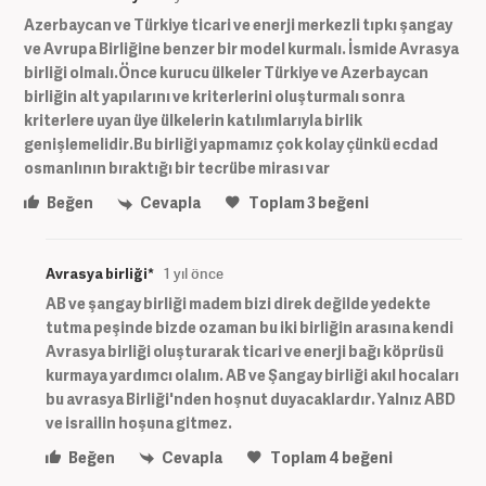
Azerbaycan ve Türkiye ticari ve enerji merkezli tıpkı şangay
ve Avrupa Birliğine benzer bir model kurmalı. İsmide Avrasya
birliği olmalı.Önce kurucu ülkeler Türkiye ve Azerbaycan
birliğin alt yapılarını ve kriterlerini oluşturmalı sonra
kriterlere uyan üye ülkelerin katılımlarıyla birlik
genişlemelidir.Bu birliği yapmamız çok kolay çünkü ecdad
osmanlının bıraktığı bir tecrübe mirası var
Beğen
Cevapla
Toplam
3
beğeni
Avrasya birliği*
1 yıl önce
AB ve şangay birliği madem bizi direk değilde yedekte
tutma peşinde bizde ozaman bu iki birliğin arasına kendi
Avrasya birliği oluşturarak ticari ve enerji bağı köprüsü
kurmaya yardımcı olalım. AB ve Şangay birliği akıl hocaları
bu avrasya Birliği'nden hoşnut duyacaklardır. Yalnız ABD
ve israilin hoşuna gitmez.
Beğen
Cevapla
Toplam
4
beğeni