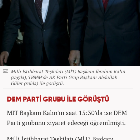
Milli İstihbarat Teşkilatı (MİT) Başkanı İbrahim Kalın
(sağda), TBMM'de AK Parti Grup Başkanı Abdullah
Güler (solda) ile görüştü.
DEM PARTİ GRUBU İLE GÖRÜŞTÜ
MİT Başkanı Kalın'ın saat 15:30'da ise DEM
Parti grubunu ziyaret edeceği öğrenilmişti.
Milli İstihbarat Teşkilatı (MİT) Başkanı