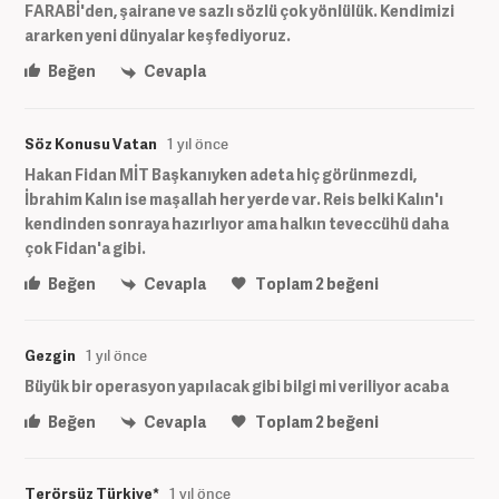
FARABİ'den, şairane ve sazlı sözlü çok yönlülük. Kendimizi
ararken yeni dünyalar keşfediyoruz.
Beğen
Cevapla
Söz Konusu Vatan
1 yıl önce
Hakan Fidan MİT Başkanıyken adeta hiç görünmezdi,
İbrahim Kalın ise maşallah her yerde var. Reis belki Kalın'ı
kendinden sonraya hazırlıyor ama halkın teveccühü daha
çok Fidan'a gibi.
Beğen
Cevapla
Toplam
2
beğeni
Gezgin
1 yıl önce
Büyük bir operasyon yapılacak gibi bilgi mi veriliyor acaba
Beğen
Cevapla
Toplam
2
beğeni
Terörsüz Türkiye*
1 yıl önce