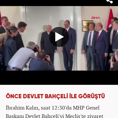
ÖNCE DEVLET BAHÇELİ İLE GÖRÜŞTÜ
İbrahim Kalın, saat 12:30'da MHP Genel
Başkanı Devlet Bahçeli'yi Meclis'te ziyaret