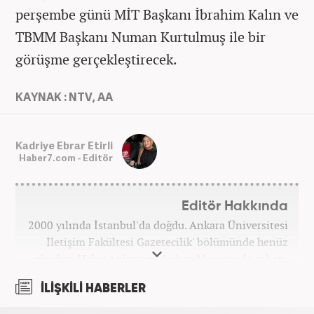
perşembe günü MİT Başkanı İbrahim Kalın ve
TBMM Başkanı Numan Kurtulmuş ile bir
görüşme gerçekleştirecek.
KAYNAK : NTV, AA
Kadriye Ebrar Etirli
Haber7.com - Editör
Editör Hakkında
2000 yılında İstanbul'da doğdu. Ankara Üniversitesi
İletişim Fakültesi Gazetecilik' bölümünde henüz
okurken HaberAnkara ve AnkaraMasası'nda çalıştı.
2022 yılındaki mezuniyetinin ardından Beyaz TV'de
İLİŞKİLİ HABERLER
'Haber Editörü' pozisyonunda görev aldı. 2024
yılının Şubat ayından itibaren Haber7'deki Gündem