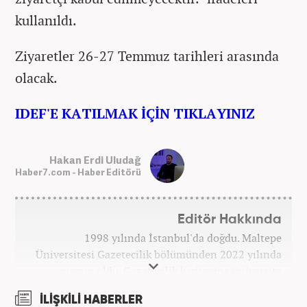
kullanıldı.
Ziyaretler 26-27 Temmuz tarihleri arasında
olacak.
IDEF'E KATILMAK İÇİN TIKLAYINIZ
Hakan Erdi Uludağ
Haber7.com - Haber Editörü
Editör Hakkında
1998 yılında İstanbul'da doğdu. Maltepe
Üniversitesi Gazetecilik bölümünden 2022 yılında
mezun oldu. Gazetecilik kariyerine üniversite
yıllarında okurken başladı. 4 yıldır aktif olarak
İLİŞKİLİ HABERLER
Gazetecilik kariyerini sürdürüyor. Meslek hayatına