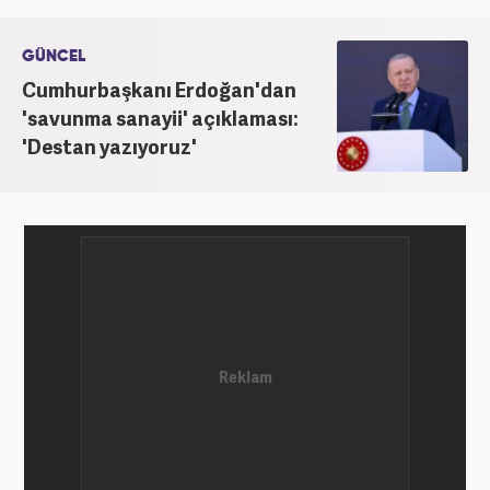
Kanal 7 Medya Grubu'na bağlı Haber7.com'da
'Editör' olarak devam ediyor.
GÜNCEL
Cumhurbaşkanı Erdoğan'dan
'savunma sanayii' açıklaması:
'Destan yazıyoruz'