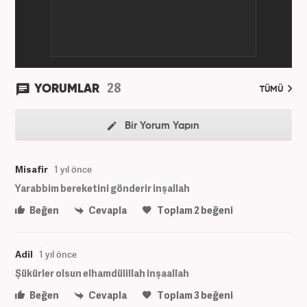
28
YORUMLAR
TÜMÜ
Bir Yorum Yapın
Misafir
1 yıl önce
Yarabbim bereketini gönderir inşallah
Beğen
Cevapla
Toplam
2
beğeni
Adil
1 yıl önce
Şükürler olsun elhamdülillah inşaallah
Beğen
Cevapla
Toplam
3
beğeni