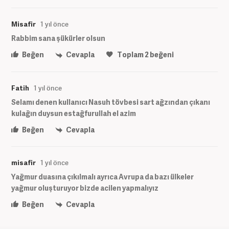
Misafir
1 yıl önce
Rabbim sana şükürler olsun
Beğen
Cevapla
Toplam
2
beğeni
Fatih
1 yıl önce
Selamı denen kullanıcı Nasuh tövbesi sart ağzından çıkanı
kulağın duysun estağfurullah el azim
Beğen
Cevapla
misafir
1 yıl önce
Yağmur duasına çıkılmalı ayrıca Avrupa da bazı ülkeler
yağmur oluşturuyor bizde acilen yapmalıyız
Beğen
Cevapla