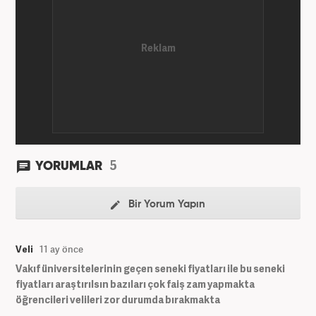
5
YORUMLAR
Bir Yorum Yapın
Veli
11 ay önce
Vakıf üniversitelerinin geçen seneki fiyatları ile bu seneki
fiyatları araştırılsın bazıları çok faiş zam yapmakta
öğrencileri velileri zor durumda bırakmakta