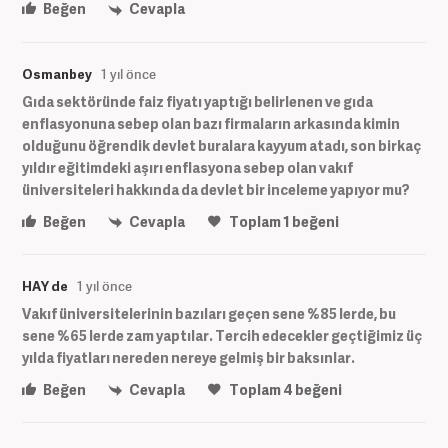
Beğen
Cevapla
Osmanbey
1 yıl önce
Gıda sektöründe faiz fiyatı yaptığı belirlenen ve gıda
enflasyonuna sebep olan bazı firmaların arkasında kimin
olduğunu öğrendik devlet buralara kayyum atadı, son birkaç
yıldır eğitimdeki aşırı enflasyona sebep olan vakıf
üniversiteleri hakkında da devlet bir inceleme yapıyor mu?
Beğen
Cevapla
Toplam
1
beğeni
HAY de
1 yıl önce
Vakıf üniversitelerinin bazıları geçen sene %85 lerde, bu
sene %65 lerde zam yaptılar. Tercih edecekler geçtiğimiz üç
yılda fiyatları nereden nereye gelmiş bir baksınlar.
Beğen
Cevapla
Toplam
4
beğeni