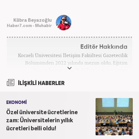
Kübra Beyazoğlu
Haber7.com - Muhabir
Editör Hakkında
Kocaeli Üniversitesi İletişim Fakültesi Gazetecilik
Bölümünden 2022 yılında mezun oldu. Eğitim
hayatı boyunca tarih, kültür, sanat üzerine
araştırmalar yaparak blog yazarlığı yaptı. Yerel
İLİŞKİLİ HABERLER
basında birçok alanda görev alarak muhabirlik ve
sunuculuk yaptı. Kariyer hayatına Kanal 7 Medya
Grubu bünyesinde yer alan Haber7.com sitesinde
EKONOMİ
devam etmektedir.
Özel üniversite ücretlerine
zam: Üniversitelerin yıllık
ücretleri belli oldu!