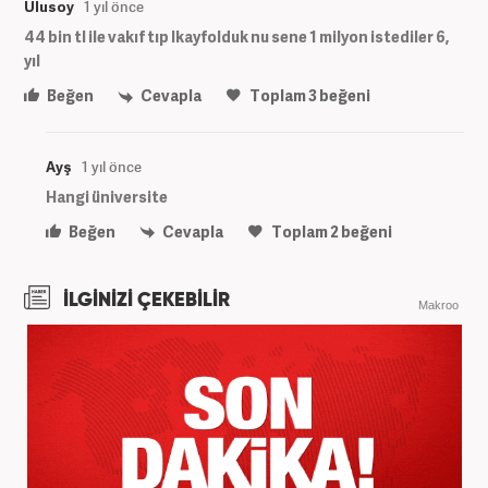
Ulusoy
1 yıl önce
44 bin tl ile vakıf tıp lkayfolduk nu sene 1 milyon istediler 6,
yıl
Beğen
Cevapla
Toplam
3
beğeni
Ayş
1 yıl önce
Hangi üniversite
Beğen
Cevapla
Toplam
2
beğeni
İLGİNİZİ ÇEKEBİLİR
Makroo