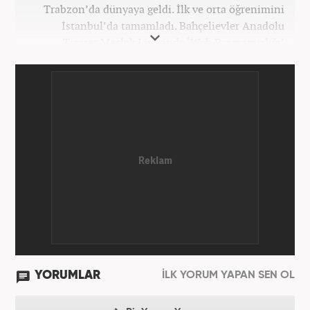
Trabzon’da dünyaya geldi. İlk ve orta öğrenimini
İstanbul’da tamamladı. Bahçelievler Anadolu
Ticaret Meslek Lisesinde ‘Web Programcılığı’
bölümünden mezun oldu. Yüksek öğrenimini,
Atatürk Üniversitesinde ‘Yeni Medya ve Gazetecilik’
mezunu olarak tamamladı. Gazeteciliğe ilk adımını
2011 yılında attı. 13 yıllık profesyonel meslek
hayatında SEO içerik ve muhabirlik de dahil olmak
üzere ağırlıklı olarak gündem, dünya, ekonomi, spor
ve teknoloji kategorilerinde birçok haber ve
röportaja imza atarak galeri ve video hazırladı.
Bahadır Alemdar, meslek hayatına Haber7.com'da
aktif olarak devam etmektedir.
YORUMLAR
İLK YORUM YAPAN SEN OL