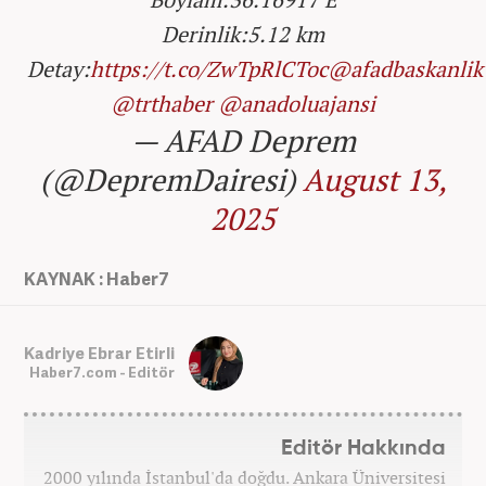
Derinlik:5.12 km
Detay:
https://t.co/ZwTpRlCToc
@afadbaskanlik
@trthaber
@anadoluajansi
— AFAD Deprem
(@DepremDairesi)
August 13,
2025
KAYNAK : Haber7
Kadriye Ebrar Etirli
Haber7.com - Editör
Editör Hakkında
2000 yılında İstanbul'da doğdu. Ankara Üniversitesi