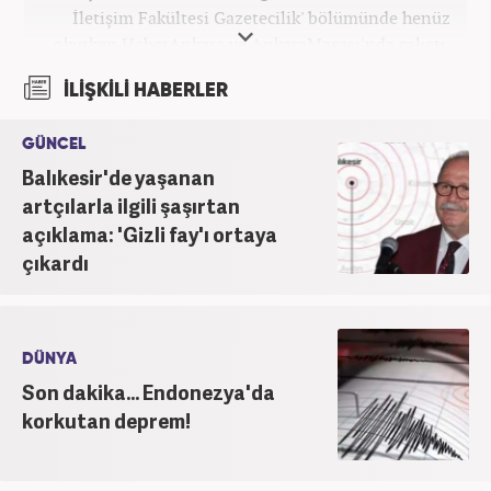
İletişim Fakültesi Gazetecilik' bölümünde henüz
okurken HaberAnkara ve AnkaraMasası'nda çalıştı.
2022 yılındaki mezuniyetinin ardından Beyaz TV'de
İLİŞKİLİ HABERLER
'Haber Editörü' pozisyonunda görev aldı. 2024
yılının Şubat ayından itibaren Haber7'deki Gündem
GÜNCEL
Editörü kariyerine devam etmektedir.
Balıkesir'de yaşanan
artçılarla ilgili şaşırtan
açıklama: 'Gizli fay'ı ortaya
çıkardı
DÜNYA
Son dakika... Endonezya'da
korkutan deprem!