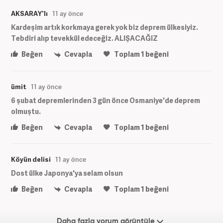
AKSARAY'lı
11 ay önce
Kardeşim artık korkmaya gerek yok biz deprem ülkesiyiz.
Tebdiri alıp tevekkül edeceğiz. ALIŞACAĞIZ
Beğen
Cevapla
Toplam
1
beğeni
ümit
11 ay önce
6 şubat depremlerinden 3 gün önce Osmaniye'de deprem
olmuştu.
Beğen
Cevapla
Toplam
1
beğeni
Köyün delisi
11 ay önce
Dost ülke Japonya'ya selam olsun
Beğen
Cevapla
Toplam
1
beğeni
Daha fazla yorum görüntüle