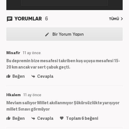
6
YORUMLAR
TÜMÜ
Bir Yorum Yapın
Misafir
11 ay önce
Bu depremin bize mesafesi takriben kuş uçuşu mesafesi 15-
20 km ancak var sert çabuk geçti.
Beğen
Cevapla
Hkalem
11 ay önce
Mevlam sallıyor Millet akıllanmıyor Şükürsüzlükte yarışıyor
millet Sınavı görmüyor
Beğen
Cevapla
Toplam
6
beğeni