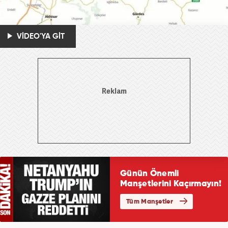
VİDEO'YA GİT