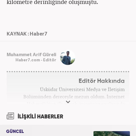
kilometre derinliğinde oluşmuştu.
KAYNAK : Haber7
Muhammet Arif Güreli
Haber7.com - Editör
Editör Hakkında
Üsküdar Üniversitesi Medya ve İletişim
Bölümünden dereceyle mezun oldum. İnternet
Haberciliğine ilk olarak üniversite sıralarında
kurduğum internet haber sitesiyle başladım.
İLİŞKİLİ HABERLER
Kurduğum sitede 1 yıl kadar sağlık, spor ve kültür
kategorilerinde röportaj, özel haber ve analiz
GÜNCEL
yazıları yazdım. 2022 yılından bu yana Haber7