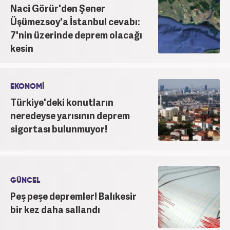
Naci Görür'den Şener
bünyesinde başlıca gündem, siyaset, dünya,
ekonomi kategorileri olmak üzere çok sayıda haber,
Üşümezsoy'a İstanbul cevabı:
grafik ve video hazırladım. Kariyerime Haber7'de
7'nin üzerinde deprem olacağı
gündem editörü olarak devam etmekteyim.
kesin
EKONOMİ
Türkiye'deki konutların
neredeyse yarısının deprem
sigortası bulunmuyor!
GÜNCEL
Peş peşe depremler! Balıkesir
bir kez daha sallandı