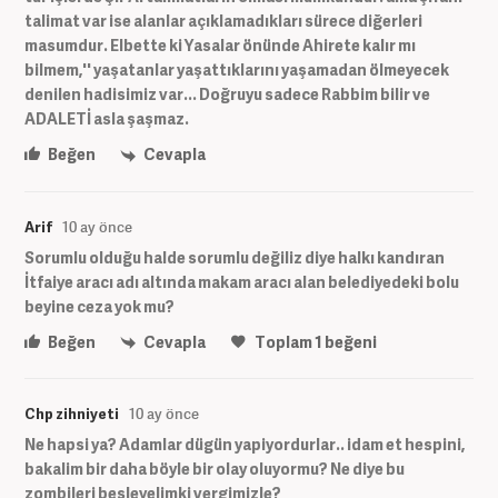
talimat var ise alanlar açıklamadıkları sürece diğerleri
masumdur. Elbette ki Yasalar önünde Ahirete kalır mı
bilmem,'' yaşatanlar yaşattıklarını yaşamadan ölmeyecek
denilen hadisimiz var... Doğruyu sadece Rabbim bilir ve
ADALETİ asla şaşmaz.
Beğen
Cevapla
Arif
10 ay önce
Sorumlu olduğu halde sorumlu değiliz diye halkı kandıran
İtfaiye aracı adı altında makam aracı alan belediyedeki bolu
beyine ceza yok mu?
Beğen
Cevapla
Toplam
1
beğeni
Chp zihniyeti
10 ay önce
Ne hapsi ya? Adamlar dügün yapiyordurlar.. idam et hespini,
bakalim bir daha böyle bir olay oluyormu? Ne diye bu
zombileri besleyelimki vergimizle?