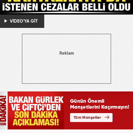
VİDEO'YA GİT