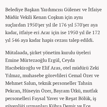
Belediye Başkan Yardımcısı Gülener ve İtfaiye
Müdür Vekili Kenan Coşkun için aynı
suçlardan 1950'şer yıl ile 176 yıl 570'şer aya
kadar, itfaiye eri Acar için ise 1950 yıl ile 172
yıl 546 aya kadar hapis cezası talep edildi.
Mütalaada, şirket yönetim kurulu üyeleri
Emine Mürtezaoğlu Ergül, Ceyda
Hacıbekiroğlu ve Elif Aras, otel müdürü Zeki
Yılmaz, muhasebe görevlileri Cemal Özer ve
Mehmet Salun, teknik personeller Tahsin
Pekcan, Hüseyin Özer, Bayram Ütkü, mutfak
personelleri Faysal Yaver ve Reşat Bölük, iş
güvenliği uzmanları Kübra Demir ve Ece