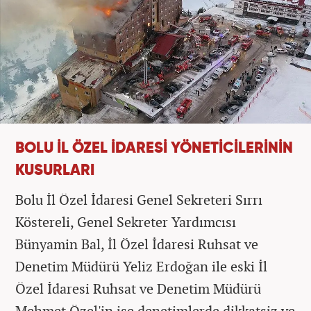
BOLU İL ÖZEL İDARESİ YÖNETİCİLERİNİN
KUSURLARI
Bolu İl Özel İdaresi Genel Sekreteri Sırrı
Köstereli, Genel Sekreter Yardımcısı
Bünyamin Bal, İl Özel İdaresi Ruhsat ve
Denetim Müdürü Yeliz Erdoğan ile eski İl
Özel İdaresi Ruhsat ve Denetim Müdürü
Mehmet Özel'in ise denetimlerde dikkatsiz ve