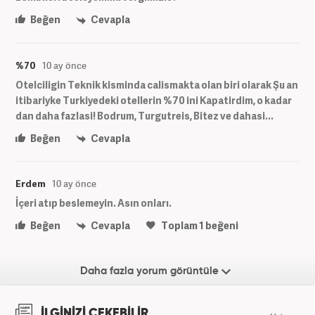
Beğen
Cevapla
%70
10 ay önce
Otelciligin Teknik kisminda calismakta olan biri olarak Şu an
itibariyke Turkiyedeki otellerin %70 ini Kapatirdim, o kadar
dan daha fazlasi! Bodrum, Turgutreis, Bitez ve dahasi...
Beğen
Cevapla
Erdem
10 ay önce
İçeri atıp beslemeyin. Asın onları.
Beğen
Cevapla
Toplam
1
beğeni
Daha fazla yorum görüntüle
İLGİNİZİ ÇEKEBİLİR