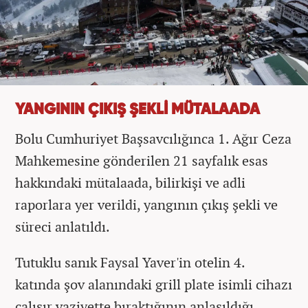
YANGININ ÇIKIŞ ŞEKLİ MÜTALAADA
Bolu Cumhuriyet Başsavcılığınca 1. Ağır Ceza
Mahkemesine gönderilen 21 sayfalık esas
hakkındaki mütalaada, bilirkişi ve adli
raporlara yer verildi, yangının çıkış şekli ve
süreci anlatıldı.
Tutuklu sanık Faysal Yaver'in otelin 4.
katında şov alanındaki grill plate isimli cihazı
çalışır vaziyette bıraktığının anlaşıldığı