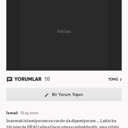
10
YORUMLAR
TÜMÜ
Bir Yorum Yapın
İsmail
10 ay önce
İnanmak istemiyorum ve vardır da diyemiyorum ... Lakin bu
tür işlerde ŞİFAİ talimatların olması mümkündür. ama şifahi