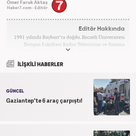
Ömer Faruk Aktaş
Haber7.com - Editör
Editör Hakkında
1991 yılında Bayburt’ta doğdu. Kocaeli Üniversitesi
İletişim Fakültesi Radyo Televizyon ve Sinema
bölümünden mezun oldu. 2016 yılında Anadolu
Ajansı'nda stajını yaptı. Yeni Şafak ve Akşam
İLİŞKİLİ HABERLER
Gazetesi'nde çalıştı. Nisan 2021'den bu yana
Haber7.com'da ‘Gündem Editörü’ olarak görev
yapmaktadır.
GÜNCEL
Gaziantep'te 6 araç çarpıştı!