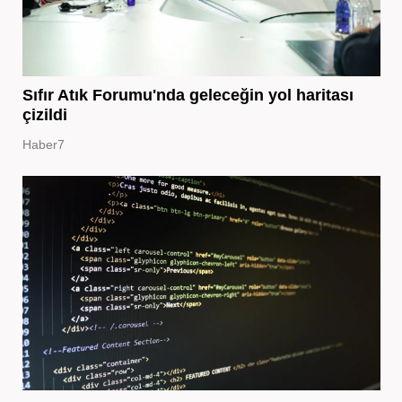
Sıfır Atık Forumu'nda geleceğin yol haritası
çizildi
Haber7