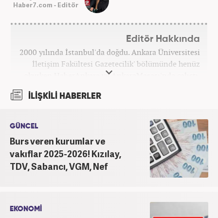
Haber7.com - Editör
Editör Hakkında
2000 yılında İstanbul'da doğdu. Ankara Üniversitesi
İletişim Fakültesi Gazetecilik' bölümünde henüz
okurken HaberAnkara ve AnkaraMasası'nda çalıştı.
2022 yılındaki mezuniyetinin ardından Beyaz TV'de
İLİŞKİLİ HABERLER
'Haber Editörü' pozisyonunda görev aldı. 2024
yılının Şubat ayından itibaren Haber7'deki Gündem
Editörü kariyerine devam etmektedir.
GÜNCEL
Burs veren kurumlar ve
vakıflar 2025-2026! Kızılay,
TDV, Sabancı, VGM, Nef
EKONOMİ