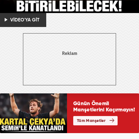
VİDEO'YA GİT