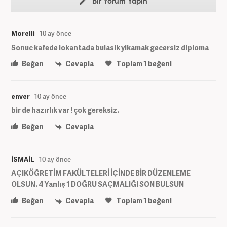
Bir Yorum Yapın
Morelli
10 ay önce
Sonuc kafede lokantada bulasik yikamak gecersiz diploma
Beğen
Cevapla
Toplam
1
beğeni
enver
10 ay önce
bir de hazırlık var ! çok gereksiz.
Beğen
Cevapla
İSMAİL
10 ay önce
AÇIKÖĞRETİM FAKÜLTELERİ İÇİNDE BİR DÜZENLEME
OLSUN. 4 Yanlış 1 DOĞRU SAÇMALIĞI SON BULSUN
Beğen
Cevapla
Toplam
1
beğeni