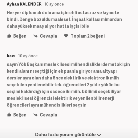
Ayhan KALENDER
10 ay önce
Her yer diplomalı dolu ama işin ehli ustası az ve kıymete
bindi. Denge bozuldu maalesef. İnşaat kalfası mimardan
daha yüksek maaş alıyor hatta işçisi bile
Beğen
Cevapla
Toplam
2
beğeni
hacı
10 ay önce
sayın Yök Başkanı meslek lisesi mühendisliklerde metok için
kendi alanı nı seçtiği için ek puanla giriyor ama altyapı
dersler aynı olan daha önce elektirik ve elektronik müh
seçebilen yenilenebilir tek. öğrencileri 2 yıldır yökün bu
seçimi kaldırdığı için sadece iki müh. bölümü seçebiliyor
meslek lisesi öğrencisi elektirik ve yenilenbilir enerji
öğrencileri aynı mühendislikleri seçsin
Beğen
Cevapla
Daha fazla yorum görüntüle