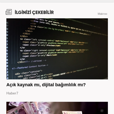
İLGİNİZİ ÇEKEBİLİR
Makroo
Açık kaynak mı, dijital bağımlılık mı?
Haber7