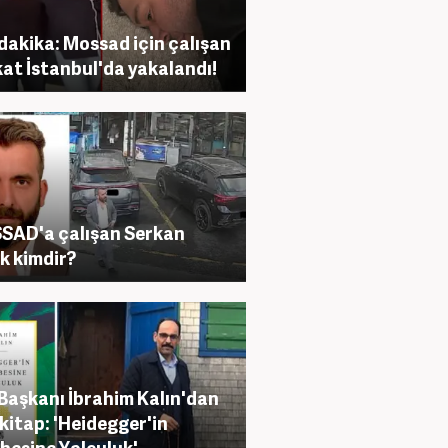
dakika: Mossad için çalışan
at İstanbul'da yakalandı!
AD'a çalışan Serkan
k kimdir?
Başkanı İbrahim Kalın'dan
 kitap: 'Heidegger'in
besine Yolculuk'