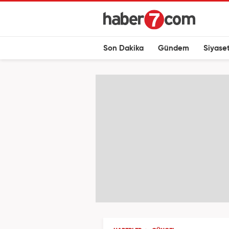
Son Dakika
Gündem
Siyase