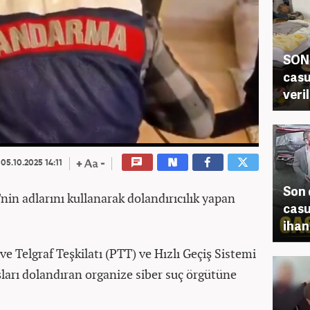
SON 
casu
veri
05.10.2025 14:11
Son 
nin adlarını kullanarak dolandırıcılık yapan
casu
ihan
 ve Telgraf Teşkilatı (PTT) ve Hızlı Geçiş Sistemi
şları dolandıran organize siber suç örgütüne