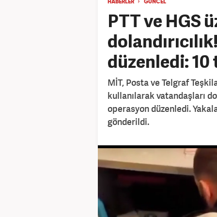
HABERLER
GÜNCEL
PTT ve HGS ü
dolandırıcılı
düzenledi: 10
MİT, Posta ve Telgraf Teşkil
kullanılarak vatandaşları d
operasyon düzenledi. Yakala
gönderildi.