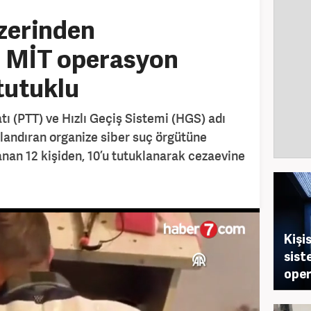
zerinden
k! MİT operasyon
 tutuklu
atı (PTT) ve Hızlı Geçiş Sistemi (HGS) adı
olandıran organize siber suç örgütüne
nan 12 kişiden, 10’u tutuklanarak cezaevine
Kişis
sist
oper