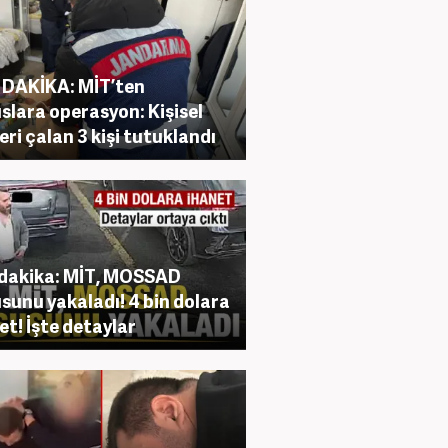
DAKİKA: MİT’ten
slara operasyon: Kişisel
leri çalan 3 kişi tutuklandı
dakika: MİT, MOSSAD
sunu yakaladı! 4 bin dolara
et! İşte detaylar