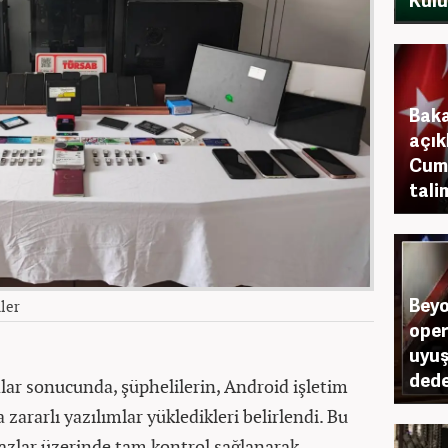
Bak
açık
Cum
tali
Beyo
ler
oper
uyuş
dede
alar sonucunda, şüphelilerin, Android işletim
zararlı yazılımlar yükledikleri belirlendi. Bu
hazlar üzerinde tam kontrol sağlanarak,