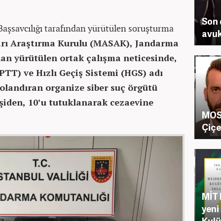
Son 
aşsavcılığı tarafından yürütülen soruşturma
avuk
arı Araştırma Kurulu (MASAK), Jandarma
an yürütülen ortak çalışma neticesinde,
(PTT) ve Hızlı Geçiş Sistemi (HGS) adı
dolandıran organize siber suç örgütü
şiden, 10’u tutuklanarak cezaevine
MOSS
Çiçe
MİT 
yeni
Kulü