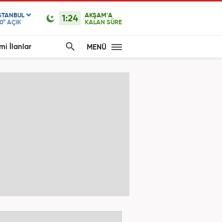
STANBUL
AKŞAM'A
1:24
0°
AÇIK
KALAN SÜRE
mi İlanlar
MENÜ