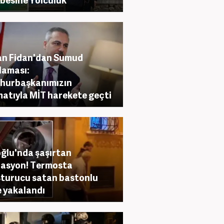
an Fidan'dan Sumud
laması:
hurbaşkanımızın
matıyla MİT harekete geçti
ğlu'nda şaşırtan
asyon! Termosta
turucu satan bastonlu
 yakalandı