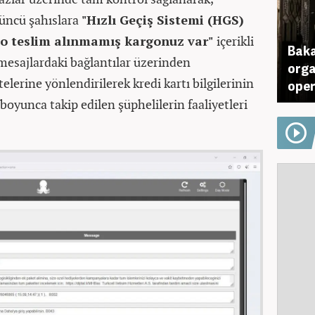
çüncü şahıslara
"Hızlı Geçiş Sistemi (HGS)
go teslim alınmamış kargonuz var"
içerikli
Baka
 mesajlardaki bağlantılar üzerinden
orga
elerine yönlendirilerek kredi kartı bilgilerinin
oper
ay boyunca takip edilen şüphelilerin faaliyetleri