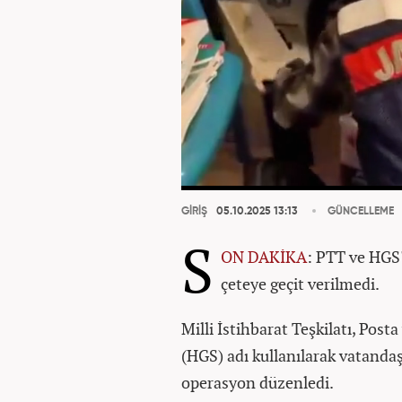
GİRİŞ
05.10.2025 13:13
GÜNCELLEME
S
ON DAKİKA
: PTT ve HGS'
çeteye geçit verilmedi.
Milli İstihbarat Teşkilatı, Posta
(HGS) adı kullanılarak vatanda
operasyon düzenledi.