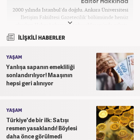
Editör Hakkında
2000 yılında İstanbul'da doğdu. Ankara Üniversitesi
İletişim Fakültesi Gazetecilik' bölümünde henüz
okurken HaberAnkara ve AnkaraMasası'nda çalıştı.
2022 yılındaki mezuniyetinin ardından Beyaz TV'de
İLİŞKİLİ HABERLER
'Haber Editörü' pozisyonunda görev aldı. 2024
yılının Şubat ayından itibaren Haber7'deki Gündem
Editörü kariyerine devam etmektedir.
YAŞAM
Yanlışa sapanın emekliliği
sonlandırılıyor! Maaşının
hepsi geri alınıyor
YAŞAM
Türkiye'de bir ilk: Satışı
resmen yasaklandı! Böylesi
daha önce görülmedi