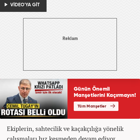
VİDEO'YA GİT
Ekiplerin, sahtecilik ve kaçakçılığa yönelik
çalışmaları hız kesmeden devam ediyor.