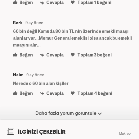
Beğen
Cevapla
Toplam
1
beğeni
Berk
9 ay önce
60 bin değil Kamuda 80 bin TL nin üzerinde emekli maaşı
alanlar var...Memur General emeklisi olsa ancak bu emekli
maaşını alır...
Beğen
Cevapla
Toplam
3
beğeni
Naim
9 ay önce
Nerede o 60 bin alan kişiler
Beğen
Cevapla
Toplam
4
beğeni
Daha fazla yorum görüntüle
İLGİNİZİ ÇEKEBİLİR
Makroo