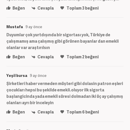
Beğen
Cevapla
Toplam
3
beğeni
Mustafa
9 ay önce
Duyumlar çok yurtdışında bir sigortası yok, Türkiye de
çalışmamış ama çalışmış gibi görünen bayanlar dan emekli
olanlar var araştırılsın
Beğen
Cevapla
Toplam
2
beğeni
Yeşil bursa
9 ay önce
Şirketleri haber vermeden müşteri gibi dolasin patron eşleri
çocukları hepsi bu şekilde emekli.oluyor ilk sigorta
başlangicinda yada emekli süresi dolmadan iki üç ay çalışmış
olanları ayrı bir inceleyin
Beğen
Cevapla
Toplam
6
beğeni