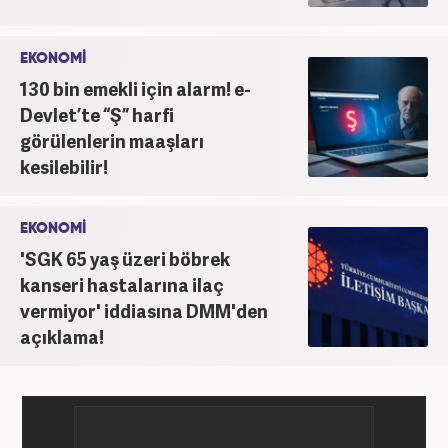
EKONOMİ
130 bin emekli için alarm! e-
Devlet’te “Ş” harfi
görülenlerin maaşları
kesilebilir!
EKONOMİ
'SGK 65 yaş üzeri böbrek
kanseri hastalarına ilaç
vermiyor' iddiasına DMM'den
açıklama!