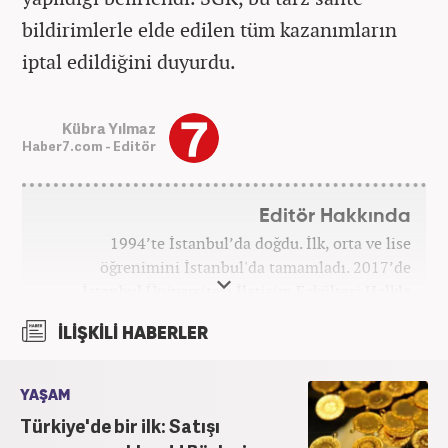
bildirimlerle elde edilen tüm kazanımların
iptal edildiğini duyurdu.
Kübra Yılmaz
Haber7.com - Editör
Editör Hakkında
1994’te İstanbul’da doğdu. İlk, orta ve lise
öğrenimini İstanbul'da tamamladı. 2017’de
İstanbul Üniversitesi İletişim Fakültesi Halkla
İlişkiler ve Tanıtım bölümünden mezun oldu.
İLİŞKİLİ HABERLER
2017’den beri Kanal7 Medya Grubu’na bağlı
Haber7.com bünyesinde mesleki hayatına devam
etmektedir.
YAŞAM
Türkiye'de bir ilk: Satışı