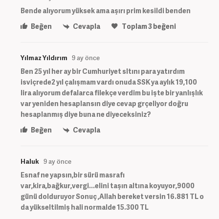
Bende alıyorum yüksek ama aşırı prim kesildi benden
Beğen
Cevapla
Toplam
3
beğeni
Yılmaz Yıldırım
9 ay önce
Ben 25 yıl her ay bir Cumhuriyet sltını para yatırdım
isviçrede2 yıl çalışmam vardı onuda SSK ya aylık 19,100
lira alıyorum defalarca filekçe verdim bu işte bir yanlışlık
var yeniden hesaplansın diye cevap grçeliyor doğru
hesaplanmış diye buna ne diyeceksiniz?
Beğen
Cevapla
Haluk
9 ay önce
Esnaf ne yapsın,bir sürü masrafı
var,kira,bağkur,vergi...elini taşın altına koyuyor,9000
günü dolduruyor Sonuç ,Allah bereket versin 16.881 TL o
da yükseltilmiş hali normalde 15.300 TL