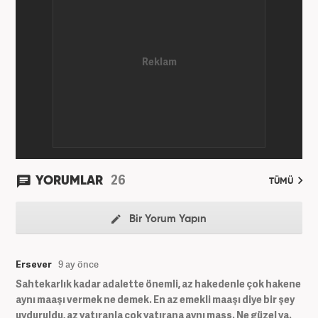
26
YORUMLAR
TÜMÜ
Bir Yorum Yapın
Ersever
9 ay önce
Sahtekarlık kadar adalette önemli, az hakedenle çok hakene
aynı maaşı vermek ne demek. En az emekli maaşı diye bir şey
uyduruldu, az yatıranla çok yatırana aynı masş. Ne güzel ya.