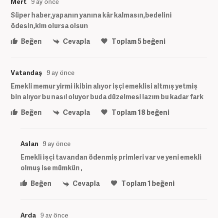
Mert
9 ay önce
Süper haber,yapanın yanına kâr kalmasın,bedelini
ödesin,kim olursa olsun
Beğen
Cevapla
Toplam
5
beğeni
Vatandaş
9 ay önce
Emekli memur yirmi ikibin alıyor işçi emeklisi altmış yetmiş
bin alıyor bu nasıl oluyor buda düzelmesi lazım bu kadar fark
Beğen
Cevapla
Toplam
18
beğeni
Aslan
9 ay önce
Emekli işçi tavandan ödenmiş primleri var ve yeni emekli
olmuş ise mümkün ,
Beğen
Cevapla
Toplam
1
beğeni
Arda
9 ay önce