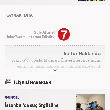
KAYNAK : DHA
Şule Altınel
Haber7.com - İnternet Editörü
Editör Hakkında
Sakarya’da doğdu. Marmara Üniversitesi’nde lisans
eğitimini tamamlamasının ardından gazetecilik
kariyerine başladı. 2016 yılından beri çeşitli medya
kuruluşlarında çalıştı. 2025 Haziran ayından
İLİŞKİLİ HABERLER
itibaren Haber7’de ‘gündem editörü’ olarak
kariyerini sürdürmekte.
GÜNCEL
İstanbul'da suç örgütüne