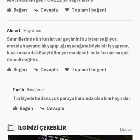
Beğen
Cevapla
Toplam
1
beğeni
Ahmet
9 ay önce
Sınır illerinde bir kesim var geçimini bu işten sağlıyor.
mesela hayvancılık yapıp uğraşacağına böyle bir iş yapıyor,
kısa zamanda köşeyi dönüyor maalesef. helal haram mı çok
önemli değil ki.
Beğen
Cevapla
Toplam
1
beğeni
Fatih
9 ay önce
Turkiyede bedava çok paraya haramda olsa kim hayır der.
Beğen
Cevapla
İLGİNİZİ ÇEKEBİLİR
Makroo