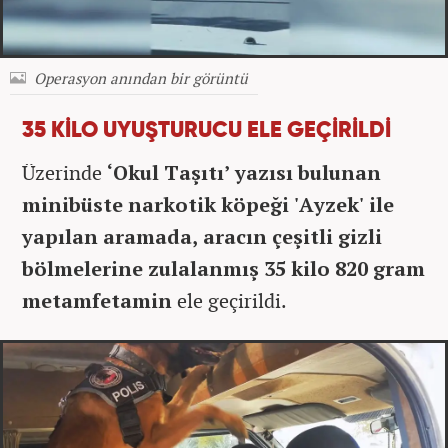
Operasyon anından bir görüntü
35 KİLO UYUŞTURUCU ELE GEÇİRİLDİ
Üzerinde
‘Okul Taşıtı’ yazısı bulunan
minibüste narkotik köpeği 'Ayzek' ile
yapılan aramada, aracın çeşitli gizli
bölmelerine zulalanmış 35 kilo 820 gram
metamfetamin
ele geçirildi.