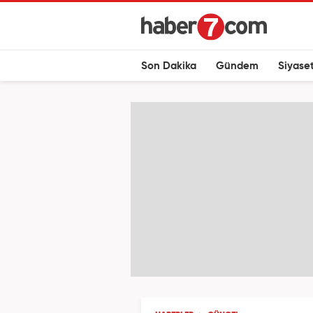
Son Dakika
Gündem
Siyase