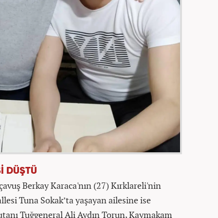
Şİ DÜŞTÜ
vuş Berkay Karaca'nın (27) Kırklareli'nin
llesi Tuna Sokak’ta yaşayan ailesine ise
utanı Tuğgeneral Ali Aydın Torun, Kaymakam