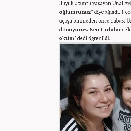
Büyük üzüntü yaşayan Ünal Ayku
oğlumsunuz"
diye ağladı. 1 ç
uçağa binmeden önce babası Üna
dönüyoruz. Sen tarlaları ek
ektim
" dedi öğrenildi.