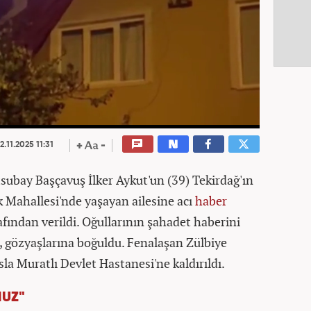
2.11.2025 11:31
subay Başçavuş İlker Aykut'un (39) Tekirdağ'ın
k Mahallesi'nde yaşayan ailesine acı
haber
ından verildi. Oğullarının şahadet haberini
i, gözyaşlarına boğuldu. Fenalaşan Zülbiye
a Muratlı Devlet Hastanesi'ne kaldırıldı.
NUZ"