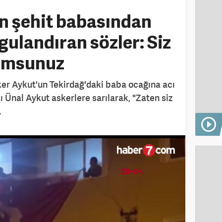
an şehit babasından
gulandıran sözler: Siz
umsunuz
ker Aykut'un Tekirdağ'daki baba ocağına acı
ı Ünal Aykut askerlere sarılarak, "Zaten siz
.