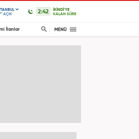
STANBUL
İKİNDİ'YE
2:42
7°
AÇIK
KALAN SÜRE
mi İlanlar
MENÜ