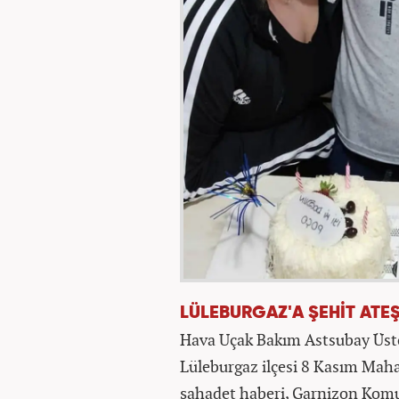
LÜLEBURGAZ'A ŞEHİT ATE
Hava Uçak Bakım Astsubay Üstça
Lüleburgaz ilçesi 8 Kasım Maha
şahadet haberi, Garnizon Kom