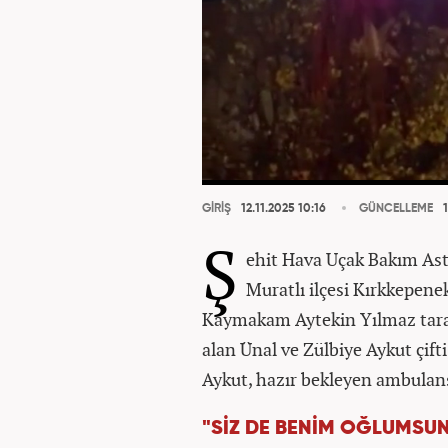
GİRİŞ
12.11.2025 10:16
GÜNCELLEME
1
Ş
ehit Hava Uçak Bakım Ast
Muratlı ilçesi Kırkkepene
Kaymakam Aytekin Yılmaz taraf
alan Ünal ve Zülbiye Aykut çift
Aykut, hazır bekleyen ambulansl
"SİZ DE BENİM OĞLUMSU