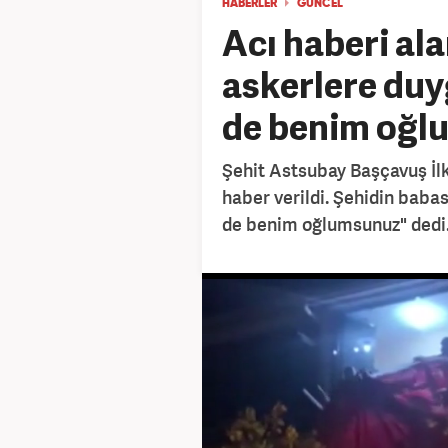
HABERLER
GÜNCEL
Acı haberi al
askerlere duy
de benim oğl
Şehit Astsubay Başçavuş İl
haber verildi. Şehidin babas
de benim oğlumsunuz" dedi