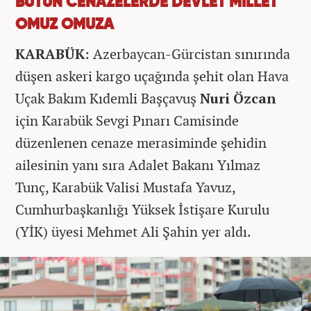
BÜTÜN CENAZELERDE DEVLET MİLLET
OMUZ OMUZA
KARABÜK
: Azerbaycan-Gürcistan sınırında
düşen askeri kargo uçağında şehit olan Hava
Uçak Bakım Kıdemli Başçavuş
Nuri Özcan
için Karabük Sevgi Pınarı Camisinde
düzenlenen cenaze merasiminde şehidin
ailesinin yanı sıra Adalet Bakanı Yılmaz
Tunç, Karabük Valisi Mustafa Yavuz,
Cumhurbaşkanlığı Yüksek İstişare Kurulu
(YİK) üyesi Mehmet Ali Şahin yer aldı.