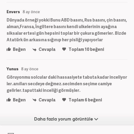
Envers
8 ay önce
Dünyada örneği yokki Bunu ABD basını, Rus basını, çin basını,
alman,Fransa, İngiltere basını kendi ulkelerinin ayağına
siksalar ertesi gün hepsini toplar bir çukura gömerler. Bizde
Atatürk ün arkasına sığınıp her pisliği yapıyorlar
Beğen
Cevapla
Toplam
10
beğeni
Yunus
8 ay önce
Göruyonmu solcular daki hassasiyete tabuta kadar inceliyor
ler.anılları secdeye değmez.secimden seçime camiye
gelirler.taputtaki inceliği görmüşler.
Beğen
Cevapla
Toplam
6
beğeni
Daha fazla yorum görüntüle