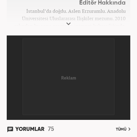
Editör Hakkında
İstanbul’da doğdu. Aslen Erzurumlu. Anadolu
Üniversitesi Uluslararası İlişkiler mezunu. 2010
yılından bu yana gazete ve internet haberciliğinde.
2013-2022 yılları arasında Akit Medya bünyesinde
birçok vazife üstlendi. Dosya haberleriyle ödül ve
plaketler aldı. Alanında uzman isimlerle röportajlar,
mülakatlar, beyanatlar gerçekleştirdi. Çeşitli kurum,
kuruluş ve STK’lara metin yazarlığı desteği verdi.
Alanıyla ilgili seminerlerde, konferanslarda,
çalıştaylarda, panellerde yer aldı. Uluslararası Medya
Enformasyon Derneği ve İletişim Platformu Derneği
üyesi. Kasım 2022’den beri Haber7 kadrosunda.
75
YORUMLAR
TÜMÜ