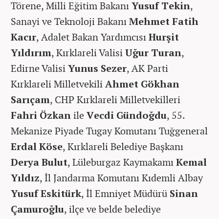
Törene, Milli Eğitim Bakanı
Yusuf Tekin
,
Sanayi ve Teknoloji Bakanı
Mehmet
Fatih
Kacır
, Adalet Bakan Yardımcısı
Hurşit
Yıldırım
, Kırklareli Valisi
Uğur Turan
,
Edirne Valisi
Yunus Sezer
, AK Parti
Kırklareli Milletvekili
Ahmet Gökhan
Sarıçam
, CHP Kırklareli Milletvekilleri
Fahri Özkan
ile
Vecdi Gündoğdu
, 55.
Mekanize Piyade Tugay Komutanı Tuğgeneral
Erdal Köse
, Kırklareli Belediye Başkanı
Derya Bulut
, Lüleburgaz Kaymakamı
Kemal
Yıldız
, İl Jandarma Komutanı Kıdemli Albay
Yusuf Eskitürk
, İl Emniyet Müdürü
Sinan
Çamuroğlu
, ilçe ve belde belediye