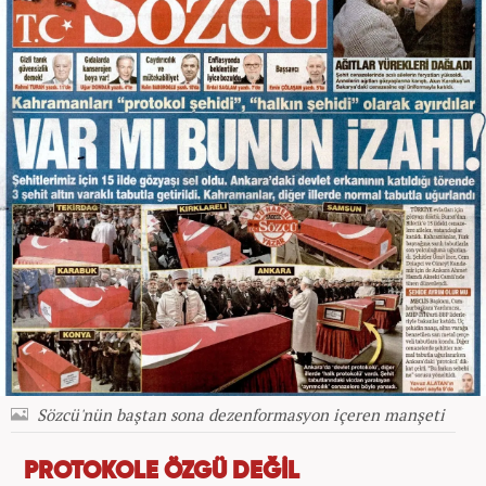
Sözcü'nün baştan sona dezenformasyon içeren manşeti
PROTOKOLE ÖZGÜ DEĞİL