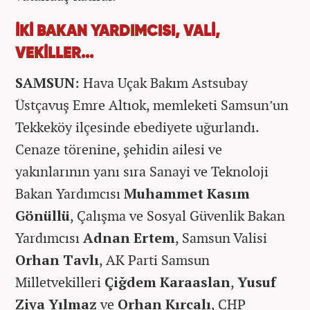
İKİ BAKAN YARDIMCISI, VALİ,
VEKİLLER...
SAMSUN
: Hava Uçak Bakım Astsubay
Üstçavuş Emre Altıok, memleketi Samsun’un
Tekkeköy ilçesinde ebediyete uğurlandı.
Cenaze törenine, şehidin ailesi ve
yakınlarının yanı sıra Sanayi ve Teknoloji
Bakan Yardımcısı
Muhammet Kasım
Gönüllü
, Çalışma ve Sosyal Güvenlik Bakan
Yardımcısı
Adnan Ertem
, Samsun Valisi
Orhan Tavlı
, AK Parti Samsun
Milletvekilleri
Çiğdem Karaaslan
,
Yusuf
Ziya Yılmaz
ve
Orhan Kırcalı
, CHP