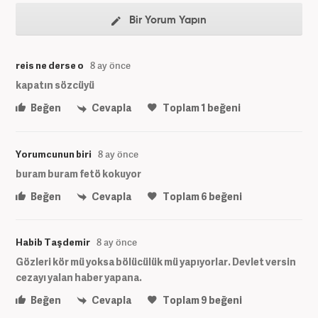
Bir Yorum Yapın
reis ne derse o
8 ay önce
kapatın sözcüyü
Beğen
Cevapla
Toplam
1
beğeni
Yorumcunun biri
8 ay önce
buram buram fetö kokuyor
Beğen
Cevapla
Toplam
6
beğeni
Habib Taşdemir
8 ay önce
Gözleri kör mü yoksa bölücülük mü yapıyorlar. Devlet versin
cezayı yalan haber yapana.
Beğen
Cevapla
Toplam
9
beğeni