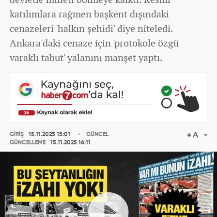
katılımlara rağmen başkent dışındaki
cenazeleri 'halkın şehidi' diye niteledi.
Ankara'daki cenaze için 'protokole özgü
varaklı tabut' yalanını manşet yaptı.
GİRİŞ
15.11.2025 15:01
GÜNCEL
GÜNCELLEME
15.11.2025 16:11