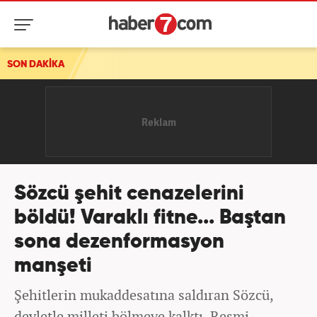
SON DAKİKA
Sözcü şehit cenazelerini
böldü! Varaklı fitne... Baştan
sona dezenformasyon
manşeti
Şehitlerin mukaddesatına saldıran Sözcü,
devletle milleti bölmeye kalktı. Resmi