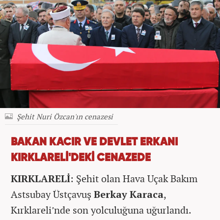
Şehit Nuri Özcan'ın cenazesi
BAKAN KACIR VE DEVLET ERKANI
KIRKLARELİ'DEKİ CENAZEDE
KIRKLARELİ
: Şehit olan Hava Uçak Bakım
Astsubay Üstçavuş
Berkay Karaca
,
Kırklareli’nde son yolculuğuna uğurlandı.