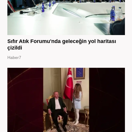
Sıfır Atık Forumu'nda geleceğin yol haritası
çizildi
Haber7