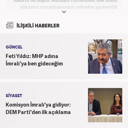
eğitimini tamamlamasının ardından gazetecilik
kariyerine başladı. 2016 yılından beri çeşitli medya
kuruluşlarında çalıştı. 2025 Haziran ayından
İLİŞKİLİ HABERLER
itibaren Haber7’de ‘gündem editörü’ olarak
kariyerini sürdürmekte.
GÜNCEL
Feti Yıldız: MHP adına
İmralı'ya ben gideceğim
SİYASET
Komisyon İmralı'ya gidiyor:
DEM Parti'den ilk açıklama