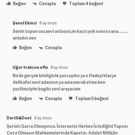
Beğen
Cevapla
Toplam
4
beğeni
Şenol Ekinci
8 ay önce
Senin topun cezaevi avlusun,mı kaçtı yok sonra sana .......
anladın sen
Beğen
Cevapla
Uğur trabzon oflu
8 ay önce
Birde gerçek kimliginle yazsaydın ya o ifadeyi klavye
delikalisi seni adamsın ya ama merak etme ben
yazilimciyim bugün seni arayacam
Beğen
Cevapla
Toplam
5
beğeni
Dertli&Dost
8 ay önce
Şeriatı Garra Olmayınca. İsterseniz Herkes İstediğini Yapsın
Ceza Olmasın Mahkemelerinde Kapatın. Adalet Mülkün