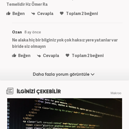
Temelidir Hz Ömer Ra
Beğen
Cevapla
Toplam
2
beğeni
Ozan
8 ay önce
Ne alaka hiç bir bilginiz yok çok haksız yere yatanlar var
biride siz olmayın
Beğen
Cevapla
Toplam
2
beğeni
Daha fazla yorum görüntüle
İLGİNİZİ ÇEKEBİLİR
Makroo