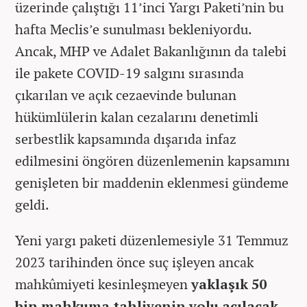
üzerinde çalıştığı 11’inci Yargı Paketi’nin bu
hafta Meclis’e sunulması bekleniyordu.
Ancak, MHP ve Adalet Bakanlığının da talebi
ile pakete COVID-19 salgını sırasında
çıkarılan ve açık cezaevinde bulunan
hükümlülerin kalan cezalarını denetimli
serbestlik kapsamında dışarıda infaz
edilmesini öngören düzenlemenin kapsamını
genişleten bir maddenin eklenmesi gündeme
geldi.
Yeni yargı paketi d
üzenlemesiyle 31 Temmuz
2023 tarihinden önce suç i
şleyen ancak
mahk
ûmiyeti kesinle
şmeyen
yakla
şı
k
50
bin mahkuma tahliyenin yolu aç
ıl
acak.