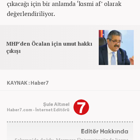
ç
ıkacağı i
çin bir anlamda ‘k
ısmi af’ olarak
değerlendiriliyor.
MHP'den Öcalan için umut hakkı
çıkışı
KAYNAK : Haber7
Şule Altınel
Haber7.com - İnternet Editörü
Editör Hakkında
Sakarya’da doğdu. Marmara Üniversitesi’nde lisans