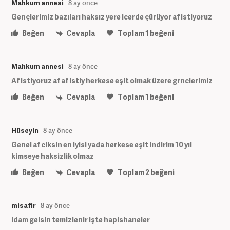
Mahkum annesi
8 ay önce
Gençlerimiz bazıları haksız yere icerde çürüyor af istiyoruz
Beğen
Cevapla
Toplam
1
beğeni
Mahkum annesi
8 ay önce
Af istiyoruz af af istiy herkese eşit olmak üzere grnclerimiz
Beğen
Cevapla
Toplam
1
beğeni
Hüseyin
8 ay önce
Genel af ciksin en iyisi yada herkese eşit indirim 10 yıl
kimseye haksizlik olmaz
Beğen
Cevapla
Toplam
2
beğeni
misafir
8 ay önce
idam gelsin temizlenir işte hapishaneler