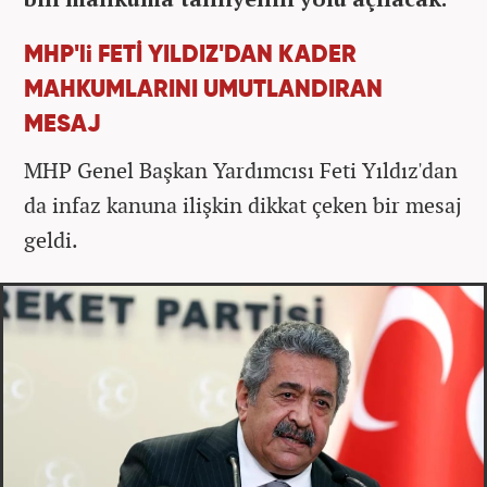
MHP'li FETİ YILDIZ'DAN KADER
MAHKUMLARINI UMUTLANDIRAN
MESAJ
MHP Genel Ba
şkan Yardımcısı
Feti
Yıldız'dan
da infaz kanuna ilişkin dikkat
çeken bir mesaj
geldi.