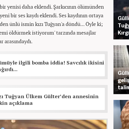
a bir yenisi daha eklendi. Şarkıcının ölümünden
eni bir ses kaydı eklendi. Ses kaydının ortaya
Güll
en ünlü ismin kızı Tuğyan'a döndü... Öyle ki;
Tuğy
Kırg
emi öldürmek istiyorum' tarzında mesajlar
ar arasındaydı.
müyle ilgili bomba iddia! Savcılık ikisini
ğırdı...
Güll
geli
tali
ızı Tuğyan Ülkem Gülter’den annesinin
şkin açıklama