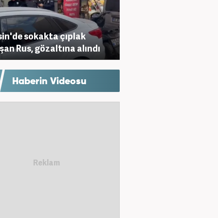
in'de sokakta çıplak
şan Rus, gözaltına alındı
Haberin Videosu