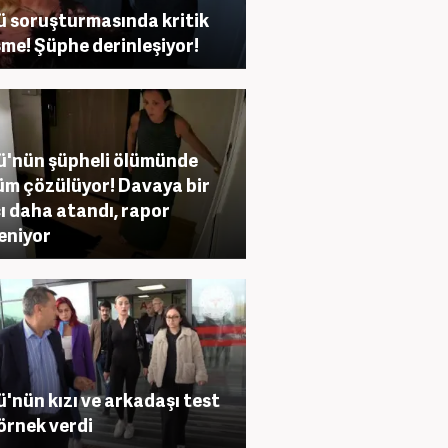
ü soruşturmasında kritik
şme! Şüphe derinleşiyor!
ü'nün şüpheli ölümünde
m çözülüyor! Davaya bir
ı daha atandı, rapor
eniyor
ü'nün kızı ve arkadaşı test
 örnek verdi