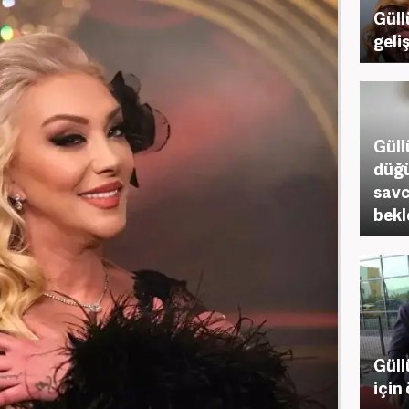
Güll
geli
Güll
düğü
savc
bekl
Güll
için