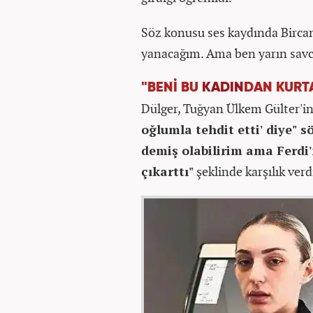
Söz konusu ses kaydında Bircan 
yanacağım. Ama ben yarın savcı
"BENİ BU
KADIN
DAN KURT
Dülger, Tuğyan Ülkem Gülter'i
oğlumla tehdit etti' diye" s
demiş olabilirim ama Ferdi'
çıkarttı"
şeklinde karşılık verd