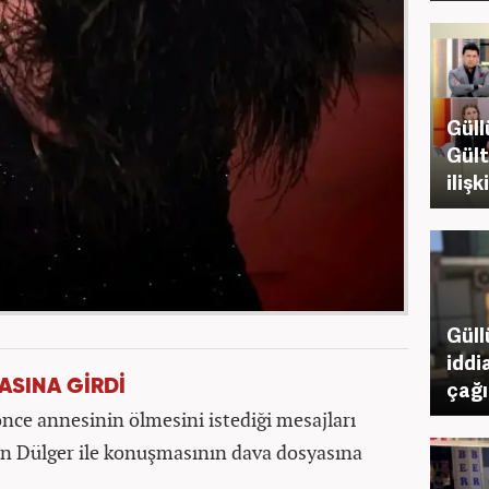
Güll
Gült
iliş
Güll
iddia
çağır
SINA GİRDİ
nce annesinin ölmesini istediği mesajları
an Dülger ile konuşmasının dava dosyasına