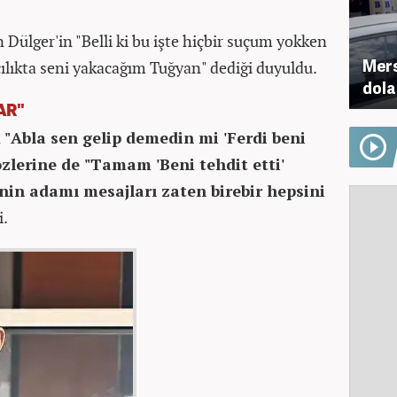
Dülger'in "Belli ki bu işte hiçbir suçum yokken
Mers
lıkta seni yakacağım Tuğyan" dediği duyuldu.
dola
AR"
n
"Abla sen gelip demedin mi 'Ferdi beni
özlerine de "Tamam 'Beni tehdit etti'
nin adamı mesajları zaten birebir hepsini
i.