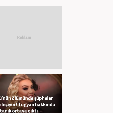
ü’nün ölümünde şüpheler
nleşiyor! Tuğyan hakkında
 tanık ortaya çıktı