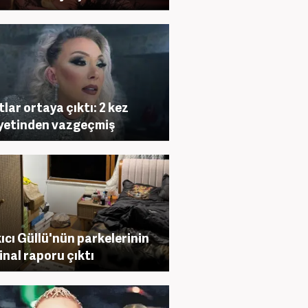
tlar ortaya çıktı: 2 kez
yetinden vazgeçmiş
ıcı Güllü'nün parkelerinin
inal raporu çıktı