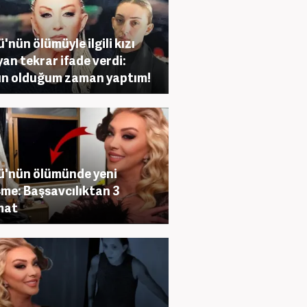
ü'nün ölümüyle ilgili kızı
an tekrar ifade verdi:
ın olduğum zaman yaptım!
ü'nün ölümünde yeni
şme: Başsavcılıktan 3
mat