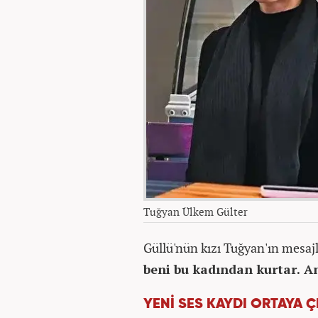
Tuğyan Ülkem Gülter
Güllü'nün kızı Tuğyan'ın mesaj
beni bu kadından kurtar. 
YENİ SES KAYDI ORTAYA Ç