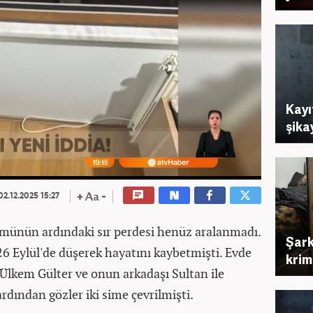
Kayı
şika
2.12.2025 15:27
lümünün ardındaki sır perdesi henüz aralanmadı.
Şark
6 Eylül'de düşerek hayatını kaybetmişti. Evde
krim
Ülkem Gülter ve onun arkadaşı Sultan ile
dından gözler iki sime çevrilmişti.