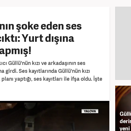
ının şoke eden ses
ıktı: Yurt dışına
yapmış!
ıcı Güllü'nün kızı ve arkadaşının ses
a girdi. Ses kayıtlarında Güllü'nün kızı
lanı yaptığı, ses kayıtları ile ifşa oldu. İşte
Güll
deri
yeni