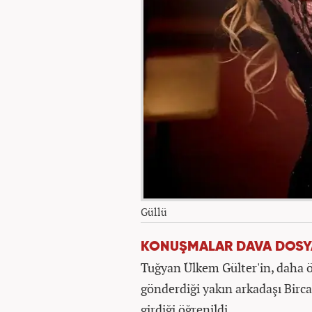
Güllü
KONUŞMALAR DAVA DOSYA
Tuğyan Ülkem Gülter'in, daha ö
gönderdiği yakın arkadaşı Birc
girdiği öğrenildi.