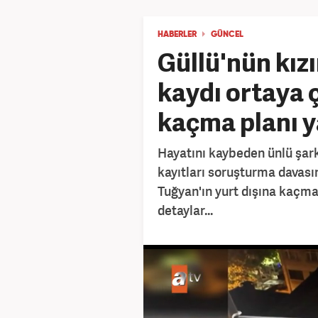
HABERLER
GÜNCEL
Güllü'nün kız
kaydı ortaya ç
kaçma planı 
Hayatını kaybeden ünlü şark
kayıtları soruşturma davasın
Tuğyan'ın yurt dışına kaçma p
detaylar...