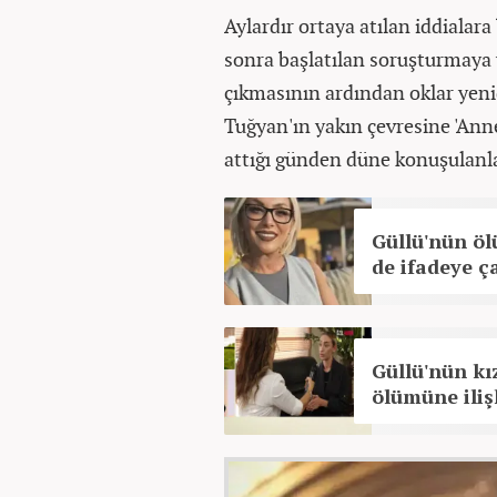
Aylardır ortaya atılan iddialar
sonra başlatılan soruşturmaya y
çıkmasının ardından oklar yenid
Tuğyan'ın yakın çevresine 'Ann
attığı günden düne konuşulanl
Güllü'nün ölü
de ifadeye ça
Güllü'nün k
ölümüne ili