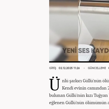
GİRİŞ
02.12.2025 11:26
GÜNCELLEME
0
Ü
nlü şarkıcı Güllü'nün ö
Kendi evinin camından 2
bulunan Güllü'nün kızı Tuğyan 
eğlenen Güllü'nün ölümümün ar