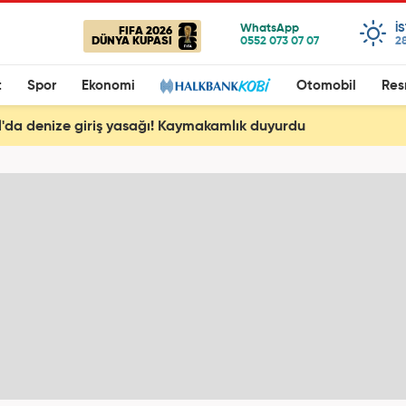
I
FIFA 2026
DÜNYA KUPASI
28
t
Spor
Ekonomi
Otomobil
Res
l'da denize giriş yasağı! Kaymakamlık duyurdu