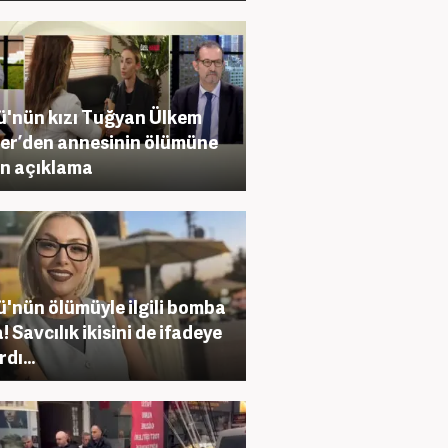
ü'nün kızı Tuğyan Ülkem
er’den annesinin ölümüne
kin açıklama
ü'nün ölümüyle ilgili bomba
! Savcılık ikisini de ifadeye
dı...