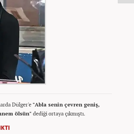
larda Dülger'e
"Abla senin çevren geniş,
Annem ölsün"
dediği ortaya çıkmıştı.
IKTI