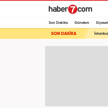
Son Dakika
Gündem
Siyase
SON DAKİKA
İstanbu