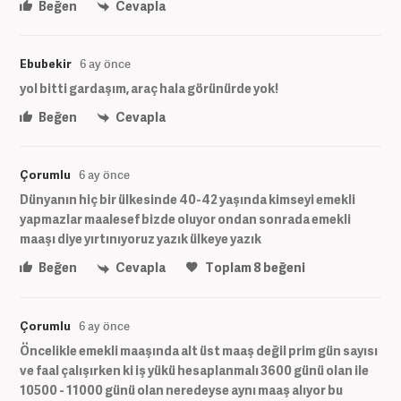
Beğen
Cevapla
Ebubekir
6 ay önce
yol bitti gardaşım, araç hala görünürde yok!
Beğen
Cevapla
Çorumlu
6 ay önce
Dünyanın hiç bir ülkesinde 40-42 yaşında kimseyi emekli
yapmazlar maalesef bizde oluyor ondan sonrada emekli
maaşı diye yırtınıyoruz yazık ülkeye yazık
Beğen
Cevapla
Toplam
8
beğeni
Çorumlu
6 ay önce
Öncelikle emekli maaşında alt üst maaş değil prim gün sayısı
ve faal çalışırken ki iş yükü hesaplanmalı 3600 günü olan ile
10500 - 11000 günü olan neredeyse aynı maaş alıyor bu