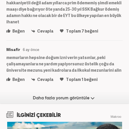
hakkaniyetli değil adam yıllarca prim ödememiş şimdi emekli
maaşı diye bağırıyor öte yanda 25-30 yıl SSK Bağkur ödemiş
adamın hakkı ne olacak bir de EYT bu ülkeye yapılan en büyük
ihanet
Beğen
Cevapla
Toplam
7
beğeni
Misafir
6 ay önce
memurların hepsine doğum izni verin yatsınlar, peki
çalişamayanlara ne yardım yapiyorsunuz üstelik çoğu da
üniversite mezunu.yeni kadrolara da ilkokul mezunlarini alin
Beğen
Cevapla
Toplam
1
beğeni
Daha fazla yorum görüntüle
İLGİNİZİ ÇEKEBİLİR
Makroo