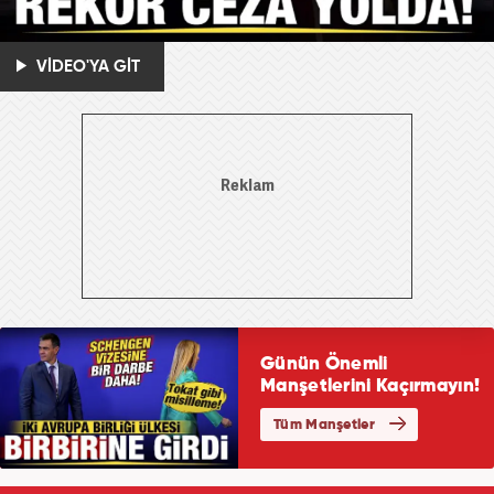
VİDEO'YA GİT