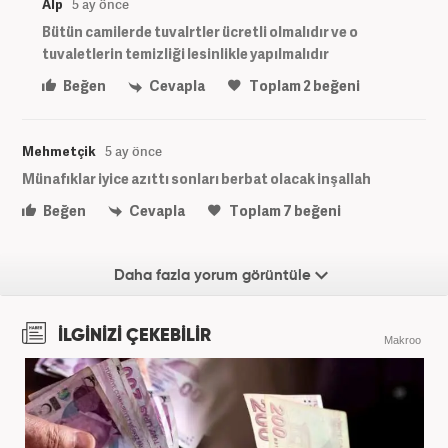
Alp
5 ay önce
Bütün camilerde tuvalrtler ücretli olmalıdır ve o
tuvaletlerin temizliği lesinlikle yapılmalıdır
Beğen
Cevapla
Toplam
2
beğeni
Mehmetçik
5 ay önce
Münafıklar iyice azıttı sonları berbat olacak inşallah
Beğen
Cevapla
Toplam
7
beğeni
Daha fazla yorum görüntüle
İLGİNİZİ ÇEKEBİLİR
Makroo