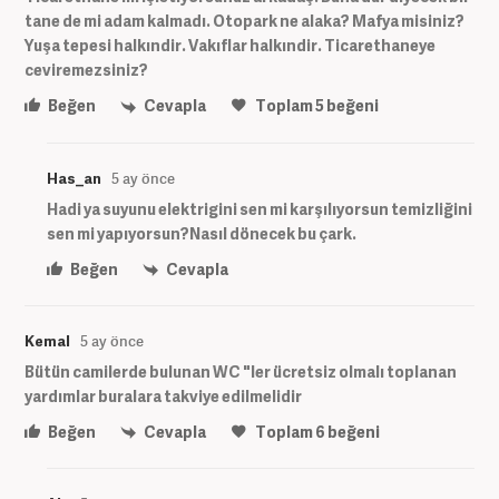
tane de mi adam kalmadı. Otopark ne alaka? Mafya misiniz?
Yuşa tepesi halkındir. Vakıflar halkındir. Ticarethaneye
ceviremezsiniz?
Beğen
Cevapla
Toplam
5
beğeni
Has_an
5 ay önce
Hadi ya suyunu elektrigini sen mi karşılıyorsun temizliğini
sen mi yapıyorsun?Nasıl dönecek bu çark.
Beğen
Cevapla
Kemal
5 ay önce
Bütün camilerde bulunan WC "ler ücretsiz olmalı toplanan
yardımlar buralara takviye edilmelidir
Beğen
Cevapla
Toplam
6
beğeni