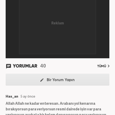
yazıları yazdım. 2022 yılından bu yana Haber7
bünyesinde başlıca gündem, siyaset, dünya,
ekonomi kategorileri olmak üzere çok sayıda haber,
grafik ve video hazırladım. Kariyerime Haber7'de
gündem editörü olarak devam etmekteyim.
40
YORUMLAR
TÜMÜ
Bir Yorum Yapın
Has_an
5 ay önce
Allah Allah ne kadar enteresan. Arabanı yol kenarına
bırakıyorsun para veriyorsun resmi dairede işin var para
veriyorsun avukata bir kelam danışıyorsun para veriyorsun