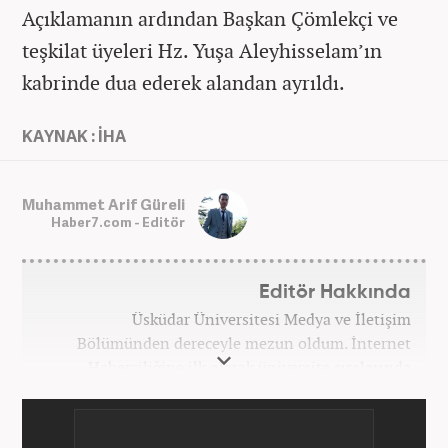
Açıklamanın ardından Başkan Çömlekçi ve
teşkilat üyeleri Hz. Yuşa Aleyhisselam’ın
kabrinde dua ederek alandan ayrıldı.
KAYNAK : İHA
Muhammet Arif Güreli
Haber7.com - Editör
Editör Hakkında
Üsküdar Üniversitesi Medya ve İletişim
Bölümünden dereceyle mezun oldum. İnternet
Haberciliğine ilk olarak üniversite sıralarında
kurduğum internet haber sitesiyle başladım.
Kurduğum sitede 1 yıl kadar sağlık, spor ve kültür
kategorilerinde röportaj, özel haber ve analiz