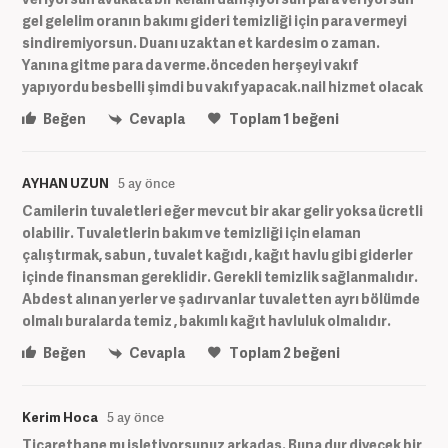
gel gelelim oranın bakımı gideri temizliği için para vermeyi
sindiremiyorsun. Duanı uzaktan et kardesim o zaman.
Yanına gitme para da verme.önceden herşeyi vakıf
yapıyordu besbelli şimdi bu vakıf yapacak.nail hizmet olacak
Beğen
Cevapla
Toplam
1
beğeni
AYHAN UZUN
5 ay önce
Camilerin tuvaletleri eğer mevcut bir akar gelir yoksa ücretli
olabilir. Tuvaletlerin bakım ve temizliği için elaman
çalıştırmak, sabun , tuvalet kağıdı , kağıt havlu gibi giderler
içinde finansman gereklidir. Gerekli temizlik sağlanmalıdır.
Abdest alınan yerler ve şadırvanlar tuvaletten ayrı bölümde
olmalı buralarda temiz , bakımlı kağıt havluluk olmalıdır.
Beğen
Cevapla
Toplam
2
beğeni
Kerim Hoca
5 ay önce
Ticarethane mı işletiyorsunuz arkadaş. Buna dur diyecek bir