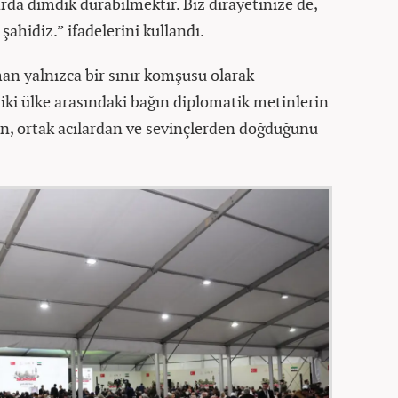
arda dimdik durabilmektir. Biz dirayetinize de,
ahidiz.” ifadelerini kullandı.
man yalnızca bir sınır komşusu olarak
 iki ülke arasındaki bağın diplomatik metinlerin
ten, ortak acılardan ve sevinçlerden doğduğunu