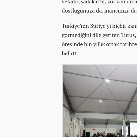
vefadır, sadakattir, zor zamanl
dostluğunuza da, inancınıza da ş
Türkiye’nin Suriye’yi hiçbir za
görmediğini dile getiren Turus,
ötesinde bin yıllık ortak tarih
belirtti.