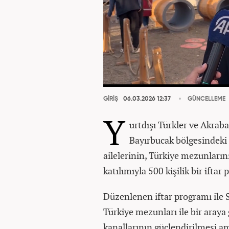
GİRİŞ
06.03.2026 12:37
GÜNCELLEME
Y
urtdışı Türkler ve Akraba
Bayırbucak bölgesindeki 
ailelerinin, Türkiye mezunlarını
katılımıyla 500 kişilik bir ifta
Düzenlenen iftar programı ile S
Türkiye mezunları ile bir araya 
kanallarının güçlendirilmesi a