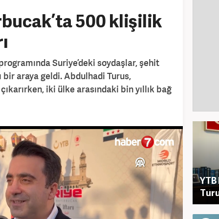
bucak’ta 500 klişilik
rı
r programında Suriye’deki soydaşlar, şehit
ı bir araya geldi. Abdulhadi Turus,
çıkarırken, iki ülke arasındaki bin yıllık bağ
YTB 
Turu