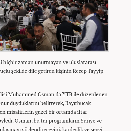
ti hiçbir zaman unutmayan ve uluslararası
üçlü şekilde dile getiren kişinin Recep Tayyip
alisi Muhammed Osman da YTB ile düzenlenen
onur duyduklarını belirterek, Bayırbucak
en misafirlerin güzel bir ortamda iftar
söyledi. Osman, bu tür programların Suriye ve
ınlaşmayı güçlendireceğini, kardeşlik ve sevgi