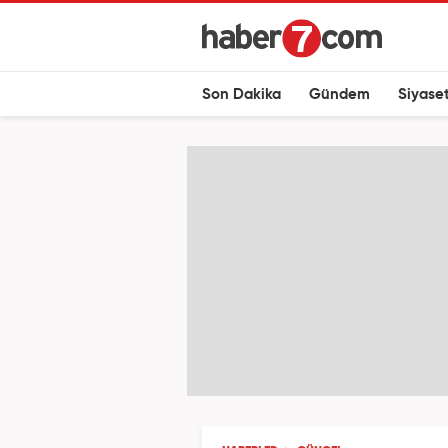
Son Dakika
Gündem
Siyase