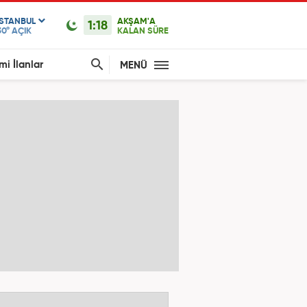
ISTANBUL
AKŞAM'A
1:18
30°
AÇIK
KALAN SÜRE
mi İlanlar
MENÜ