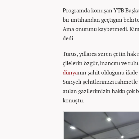
Programda konuşan YTB Başkanı
bir imtihandan geçtiğini belirt
Ama onurunu kaybetmedi. Kimli
dedi.
Turus, yıllarca süren çetin hak
çilelerin özgür, inancını ve ru
dünya
nın şahit olduğunu ifade
Suriyeli şehitlerimizi rahmet
atılan gazilerimizin hakkı çok b
konuştu.