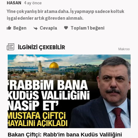
HASAN
4 ay önce
Yine çok yanlış bir atama daha. İş yapmayıp sadece koltuk
işgal edenler artık görevden alınmalı.
Beğen
Cevapla
Toplam
1
beğeni
İLGİNİZİ ÇEKEBİLİR
Makroo
Bakan Çiftçi: Rabb'im bana Kudüs Valiliğini