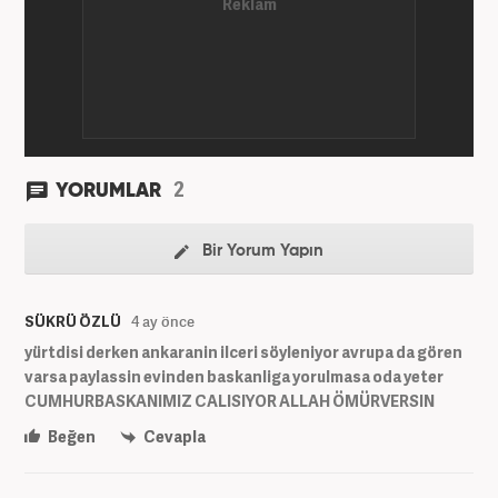
2
YORUMLAR
Bir Yorum Yapın
SÜKRÜ ÖZLÜ
4 ay önce
yürtdisi derken ankaranin ilceri söyleniyor avrupa da gören
varsa paylassin evinden baskanliga yorulmasa oda yeter
CUMHURBASKANIMIZ CALISIYOR ALLAH ÖMÜRVERSIN
Beğen
Cevapla