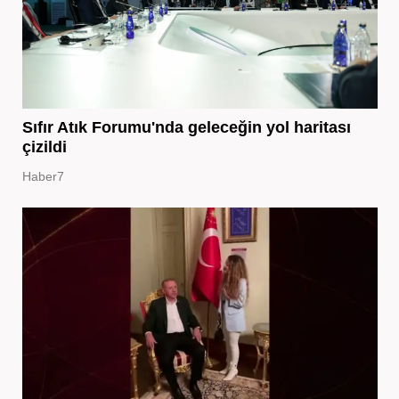
Sıfır Atık Forumu'nda geleceğin yol haritası
çizildi
Haber7