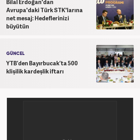
Bilal Erdoğan'dan
Avrupa'daki Türk STK'larına
net mesaj: Hedeflerinizi
büyütün
GÜNCEL
YTB’den Bayırbucak’ta 500
klişilik kardeşlik iftarı