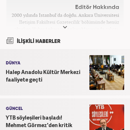
Editör Hakkında
2000 yılında İstanbul'da doğdu. Ankara Üniversitesi
İletişim Fakültesi Gazetecilik' bölümünde henüz
okurken HaberAnkara ve AnkaraMasası'nda çalıştı.
2022 yılındaki mezuniyetinin ardından Beyaz TV'de
İLİŞKİLİ HABERLER
'Haber Editörü' pozisyonunda görev aldı. 2024
yılının Şubat ayından itibaren Haber7'deki Gündem
Editörü kariyerine devam etmektedir.
DÜNYA
Halep Anadolu Kültür Merkezi
faaliyete geçti
GÜNCEL
YTB söyleşileri başladı!
Mehmet Görmez'den kritik