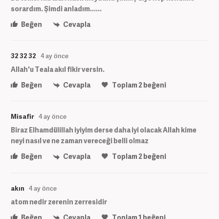
sorardım. Şimdi anladım......
Beğen
Cevapla
32 32 32
4 ay önce
Allah'u Teala akıl fikir versin.
Beğen
Cevapla
Toplam
2
beğeni
Misafir
4 ay önce
Biraz Elhamdülillah iyiyim derse daha iyi olacak Allah kime
neyi nasıl ve ne zaman vereceği belli olmaz
Beğen
Cevapla
Toplam
2
beğeni
akın
4 ay önce
atom nedir zerenin zerresidir
Beğen
Cevapla
Toplam
1
beğeni