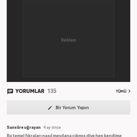
135
YORUMLAR
TÜMÜ
Bir Yorum Yapın
Sansüre uğrayan
4 ay önce
Bu temel fıkraları nasıl meydana çıkmış diye hep kendime