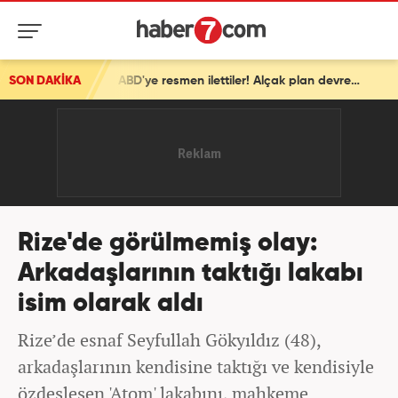
SON DAKİKA
İsrail'den ortalığı karıştıracak Gazze kararı! ABD'ye resmen ilettiler! Alçak plan devrede
Rize'de görülmemiş olay:
Arkadaşlarının taktığı lakabı
isim olarak aldı
Rize’de esnaf Seyfullah Gökyıldız (48),
arkadaşlarının kendisine taktığı ve kendisiyle
özdeşleşen 'Atom' lakabını, mahkeme