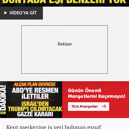
VİDEO'YA GİT
Kent merkezine iş yeri bulunan esnaf