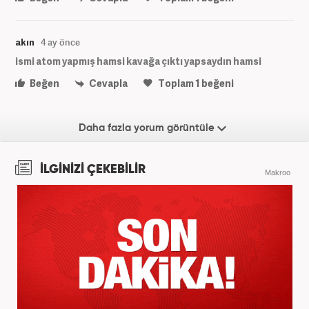
akın
4 ay önce
ismi atom yapmış hamsi kavağa çıktı yapsaydın hamsi
Beğen
Cevapla
Toplam
1
beğeni
Daha fazla yorum görüntüle
İLGİNİZİ ÇEKEBİLİR
Makroo