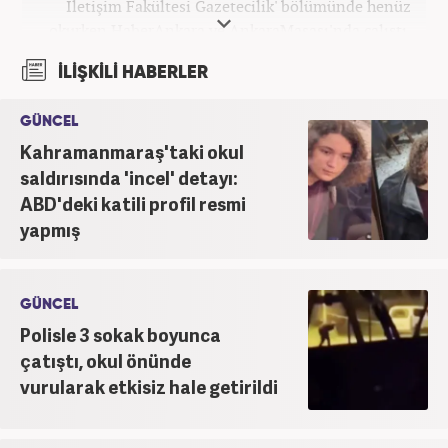
İletişim Fakültesi Gazetecilik' bölümünde henüz
okurken HaberAnkara ve AnkaraMasası'nda çalıştı.
2022 yılındaki mezuniyetinin ardından Beyaz TV'de
İLİŞKİLİ HABERLER
'Haber Editörü' pozisyonunda görev aldı. 2024
yılının Şubat ayından itibaren Haber7'deki Gündem
GÜNCEL
Editörü kariyerine devam etmektedir.
Kahramanmaraş'taki okul
saldırısında 'incel' detayı:
ABD'deki katili profil resmi
yapmış
GÜNCEL
Polisle 3 sokak boyunca
çatıştı, okul önünde
vurularak etkisiz hale getirildi