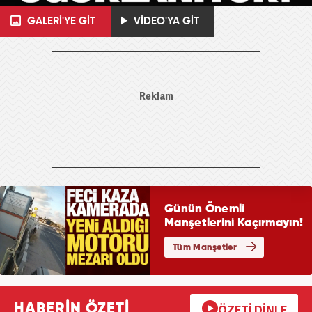
GALERİ'YE GİT
VİDEO'YA GİT
HABERİN ÖZETİ
ÖZETİ DİNLE