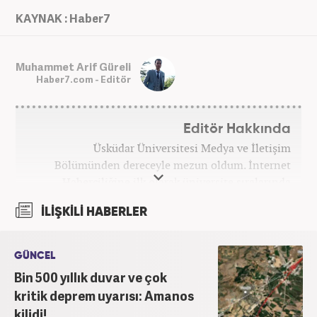
KAYNAK : Haber7
Muhammet Arif Güreli
Haber7.com - Editör
Editör Hakkında
Üsküdar Üniversitesi Medya ve İletişim
Bölümünden dereceyle mezun oldum. İnternet
Haberciliğine ilk olarak üniversite sıralarında
kurduğum internet haber sitesiyle başladım.
İLİŞKİLİ HABERLER
Kurduğum sitede 1 yıl kadar sağlık, spor ve kültür
kategorilerinde röportaj, özel haber ve analiz
yazıları yazdım. 2022 yılından bu yana Haber7
GÜNCEL
bünyesinde başlıca gündem, siyaset, dünya,
Bin 500 yıllık duvar ve çok
ekonomi kategorileri olmak üzere çok sayıda haber,
kritik deprem uyarısı: Amanos
grafik ve video hazırladım. Kariyerime Haber7'de
kilidi!