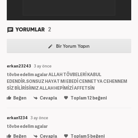
2
YORUMLAR
Bir Yorum Yapın
erkan23243
3 ay önce
tövbe edelim agalar ALLAH TÖVBELERİ KABUL
EDENDİR.SONSUZ HAYAT MI EBEDİ CENNET YA CEHENNEM
SİZ BİLİRİSİINIZ ALLAH HEPİMİZİ AFFETSİN
Beğen
Cevapla
Toplam
12
beğeni
erkan1234
3 ay önce
tövbe edelim agalar
Beğen
Cevapla
Toplam
5
beğeni