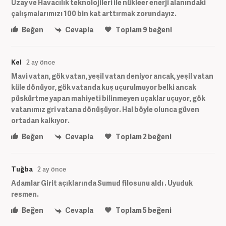
Uzay ve Havacılık teknolojileri ile nükleer enerji alanındaki
çalışmalarımızı 100 bin kat arttırmak zorundayız.
Beğen
Cevapla
Toplam
9
beğeni
Kel
2 ay önce
Mavi vatan, gök vatan, yeşil vatan deniyor ancak, yeşil vatan
küle dönüyor, gök vatanda kuş uçurulmuyor belki ancak
püskürtme yapan mahiyeti bilinmeyen uçaklar uçuyor, gök
vatanımız gri vatana dönüşüyor. Hal böyle olunca güven
ortadan kalkıyor.
Beğen
Cevapla
Toplam
2
beğeni
Tuğba
2 ay önce
Adamlar Girit açıklarında Sumud filosunu aldı . Uyuduk
resmen.
Beğen
Cevapla
Toplam
5
beğeni