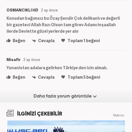
OSMANCIKLI HD
2 ay önce
Konudan bağımsız bu Özay Şendir Çok delikanlı ve değerli
bir gazeteci Allah Razı Olsun tam görev Adamı inşaallah
ilerde Devlette güzel yerlerde yer alır
Beğen
Cevapla
Toplam
1
beğeni
Misafir
2 ay önce
Yunanistan adalara gelirken Türkiye den izin almalı.
Beğen
Cevapla
Toplam
5
beğeni
Daha fazla yorum görüntüle
İLGİNİZİ ÇEKEBİLİR
Makroo