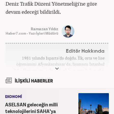
Deniz Trafik Düzeni Yönetmeliği'ne göre
devam edeceği bildirildi.
Ramazan Yıldız
Haber7.com - Yazı İşleri Müdürü
Editör Hakkında
1981 yılında Isparta'da doğdu. İlk, orta ve lise
öğrenimini Afyonkarahisar'da, lisansını İstanbul
Bilgi Üniversitesi'nde, yüksek lisansını Bahçeşehir
Üniversitesi'nde tamamladı. Üniversitenin ardından
İLİŞKİLİ HABERLER
bir süre özel sektörde araştırmacı, daha sonra
İstanbul Büyükşehir Belediyesi’nin (İBB) farklı
iştiraklerinde İngilizce öğretmeni, sosyolog ve
EKONOMİ
idareci olarak çalıştı. İnternet haberciliğine ilk
ASELSAN geleceğin milli
adımını 2015 yılında Türk Medya’da attı. 2020’de
teknolojilerini SAHA'ya
Haber7’de gece editörlüğüne başladı. Halen