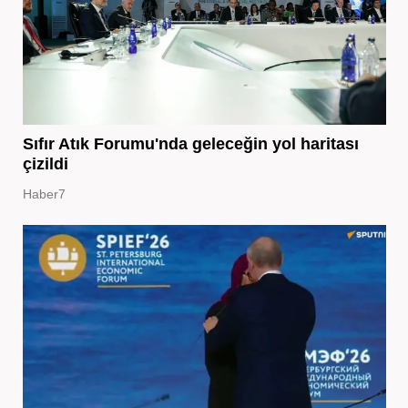
Sıfır Atık Forumu'nda geleceğin yol haritası
çizildi
Haber7