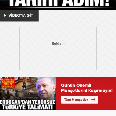
VİDEO'YA GİT