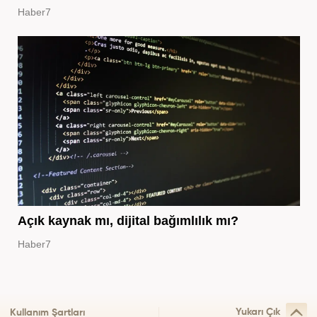
Haber7
Açık kaynak mı, dijital bağımlılık mı?
Haber7
Yukarı Çık
Kullanım Şartları