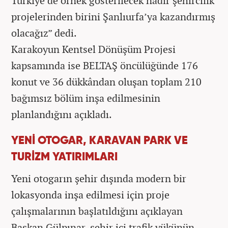
Türkiye’de örnek gösterilecek nadir şehircilik
projelerinden birini Şanlıurfa’ya kazandırmış
olacağız” dedi.
Karakoyun Kentsel Dönüşüm Projesi
kapsamında ise BELTAŞ öncülüğünde 176
konut ve 36 dükkândan oluşan toplam 210
bağımsız bölüm inşa edilmesinin
planlandığını açıkladı.
YENİ OTOGAR, KARAVAN PARK VE
TURİZM YATIRIMLARI
Yeni otogarın şehir dışında modern bir
lokasyonda inşa edilmesi için proje
çalışmalarının başlatıldığını açıklayan
Başkan Gülpınar, şehir içi trafik yükünün