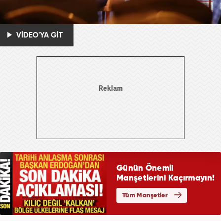
VİDEO'YA GİT