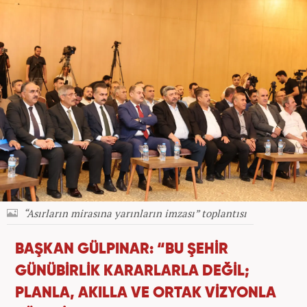
“Asırların mirasına yarınların imzası” toplantısı
BAŞKAN GÜLPINAR: “BU ŞEHİR
GÜNÜBİRLİK KARARLARLA DEĞİL;
PLANLA, AKILLA VE ORTAK VİZYONLA