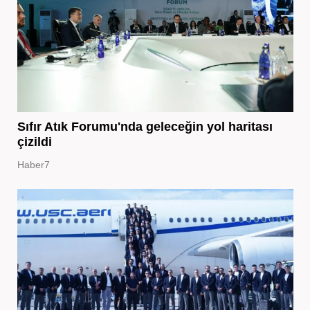
Sıfır Atık Forumu'nda geleceğin yol haritası
çizildi
Haber7