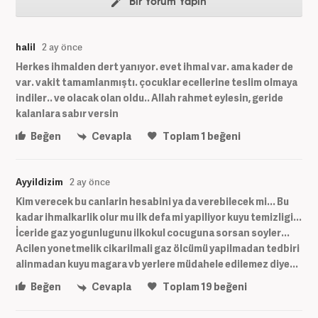
Bir Yorum Yapın
halil
2 ay önce
Herkes ihmalden dert yanıyor. evet ihmal var. ama kader de
var. vakit tamamlanmıştı. çocuklar ecellerine teslim olmaya
indiler.. ve olacak olan oldu.. Allah rahmet eylesin, geride
kalanlara sabır versin
Beğen
Cevapla
Toplam
1
beğeni
Ayyildizim
2 ay önce
Kim verecek bu canlarin hesabini ya da verebilecek mi... Bu
kadar ihmalkarlik olur mu ilk defa mi yapiliyor kuyu temizligi...
İceride gaz yogunlugunu ilkokul cocuguna sorsan soyler...
Acilen yonetmelik cikarilmali gaz ölcümü yapilmadan tedbiri
alinmadan kuyu magara vb yerlere müdahele edilemez diye...
Beğen
Cevapla
Toplam
19
beğeni