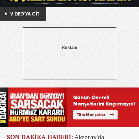
VİDEO'YA GİT
SON DAKİKA HABERİ:
Aksaray'da