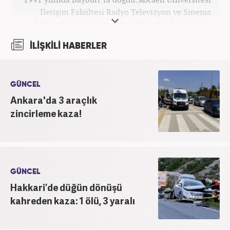
İletişim Fakültesi Radyo Televizyon ve Sinema
bölümünden mezun oldu. 2016 yılında Anadolu
Ajansı'nda stajını yaptı. Yeni Şafak ve Akşam
İLİŞKİLİ HABERLER
Gazetesi'nde çalıştı. Nisan 2021'den bu yana
Haber7.com'da ‘Gündem Editörü’ olarak görev
yapmaktadır.
GÜNCEL
Ankara'da 3 araçlık
zincirleme kaza!
GÜNCEL
Hakkari’de düğün dönüşü
kahreden kaza: 1 ölü, 3 yaralı