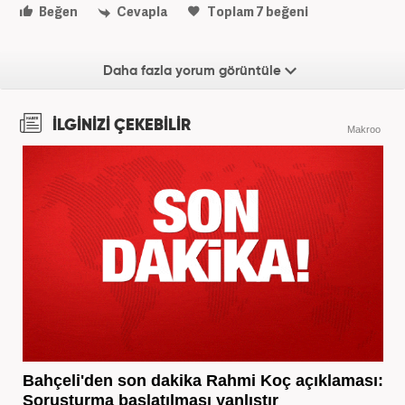
Beğen
Cevapla
Toplam
7
beğeni
Daha fazla yorum görüntüle
İLGİNİZİ ÇEKEBİLİR
Makroo
Bahçeli'den son dakika Rahmi Koç açıklaması:
Soruşturma başlatılması yanlıştır