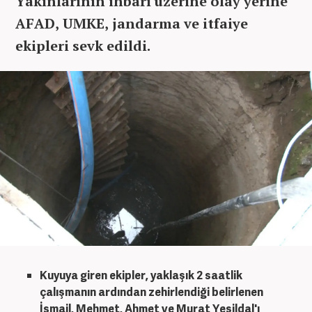
Yakınlarının ihbarı üzerine olay yerine
AFAD, UMKE, jandarma ve itfaiye
ekipleri sevk edildi.
Kuyuya giren ekipler, yaklaşık 2 saatlik
çalışmanın ardından zehirlendiği belirlenen
İsmail, Mehmet, Ahmet ve Murat Yeşildal'ı