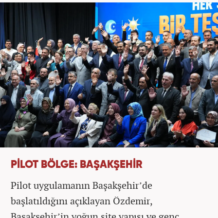
PİLOT BÖLGE: BAŞAKŞEHİR
Pilot uygulamanın Başakşehir’de
başlatıldığını açıklayan Özdemir,
Başakşehir’in yoğun site yapısı ve genç