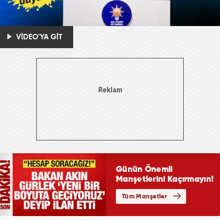
VİDEO'YA GİT