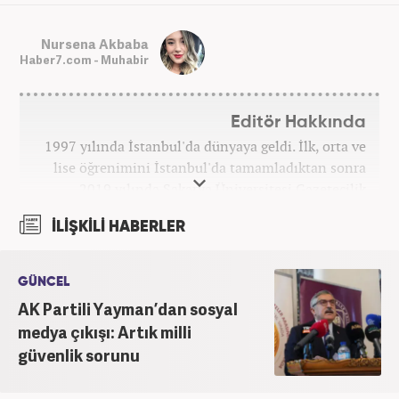
Nursena Akbaba
Haber7.com - Muhabir
Editör Hakkında
1997 yılında İstanbul'da dünyaya geldi. İlk, orta ve
lise öğrenimini İstanbul'da tamamladıktan sonra
2019 yılında Sakarya Üniversitesi Gazetecilik
Bölümü'nden mezun oldu. 2018 yılında Hürriyet
İLİŞKİLİ HABERLER
Gazetesi ve 2019 yılında TRT'de stajlarını
tamamladı. 2021 yılından itibaren Kanal 7 Medya
Grubu bünyesinde yer alan Haber7.com'da mesleki
GÜNCEL
hayatına devam etmektedir.
AK Partili Yayman’dan sosyal
medya çıkışı: Artık milli
güvenlik sorunu