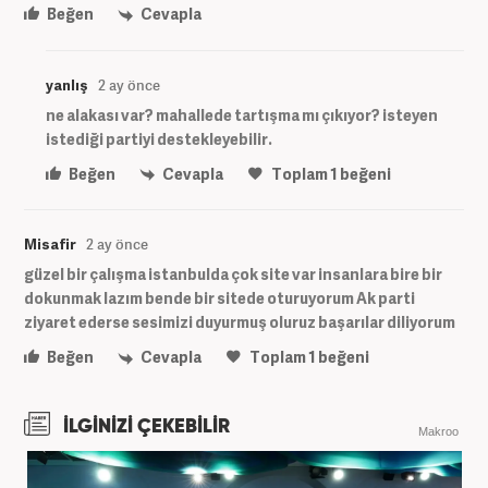
Beğen
Cevapla
yanlış
2 ay önce
ne alakası var? mahallede tartışma mı çıkıyor? isteyen
istediği partiyi destekleyebilir.
Beğen
Cevapla
Toplam
1
beğeni
Misafir
2 ay önce
güzel bir çalışma istanbulda çok site var insanlara bire bir
dokunmak lazım bende bir sitede oturuyorum Ak parti
ziyaret ederse sesimizi duyurmuş oluruz başarılar diliyorum
Beğen
Cevapla
Toplam
1
beğeni
İLGİNİZİ ÇEKEBİLİR
Makroo