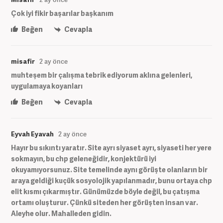
Çok iyi fikir başarılar başkanım
Beğen
Cevapla
misafir
2 ay önce
muhteşem bir çalışma tebrik ediyorum aklına gelenleri,
uygulamaya koyanları
Beğen
Cevapla
Eyvah Eyavah
2 ay önce
Hayır bu sıkıntı yaratır. Site ayrı siyaset ayrı, siyaseti her yere
sokmayın, bu chp geleneğidir, konjektürü iyi
okuyamıyorsunuz. Site temelinde aynı görüşte olanların bir
araya geldiği kuçük sosyolojik yapılanmadır, bunu ortaya chp
elit kısmı çıkarmıştır. Günümüzde böyle değil, bu çatışma
ortamı oluşturur. Çünkü siteden her görüşten insan var.
Aleyhe olur. Mahalleden gidin.